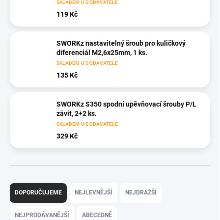
SKLADEM U DODAVATELE
119 Kč
SWORKz nastavitelný šroub pro kuličkový
diferenciál M2,6x25mm, 1 ks.
SKLADEM U DODAVATELE
135 Kč
SWORKz S350 spodní upěvňovací šrouby P/L
závit, 2+2 ks.
SKLADEM U DODAVATELE
329 Kč
Ř
a
DOPORUČUJEME
NEJLEVNĚJŠÍ
NEJDRAŽŠÍ
z
e
NEJPRODÁVANĚJŠÍ
ABECEDNĚ