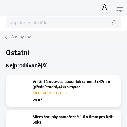
Přejít
na
obsah
Hledat
Šrouby kov
Ostatní
Nejprodávanější
Vnitřní šroub/osa spodních ramen 3x47mm
(přední/zadní/4ks) Smyter
SKLADEM U DODAVATELE
79 Kč
Micro šroubky samořezné 1.5 x 5mm pro Drift,
50ks