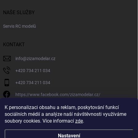
NAŠE SLUŽBY
Servis RC modelů
KONTAKT
info
@
zizamodelar.cz
+420 734 211 034
+420 734 211 034
https://www.facebook.com/zizamodelar.cz/
/zizamodelar.cz/
K personalizaci obsahu a reklam, poskytování funkcí
sociálních médií a analýze naší návštěvnosti využíváme
+420 734 211 034
soubory cookies. Více informací
zde
.
Nastavení