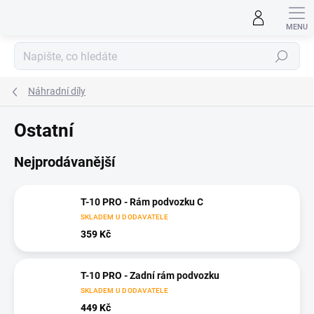
Přejít
na
obsah
Hledat
Náhradní díly
Ostatní
Nejprodávanější
T-10 PRO - Rám podvozku C
SKLADEM U DODAVATELE
359 Kč
T-10 PRO - Zadní rám podvozku
SKLADEM U DODAVATELE
449 Kč