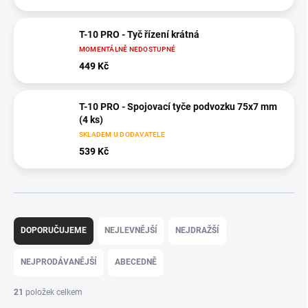
T-10 PRO - Tyč řízení krátná
MOMENTÁLNĚ NEDOSTUPNÉ
449 Kč
T-10 PRO - Spojovací tyče podvozku 75x7 mm
(4 ks)
SKLADEM U DODAVATELE
539 Kč
Ř
a
DOPORUČUJEME
NEJLEVNĚJŠÍ
NEJDRAŽŠÍ
z
e
NEJPRODÁVANĚJŠÍ
ABECEDNĚ
n
í
21
položek celkem
p