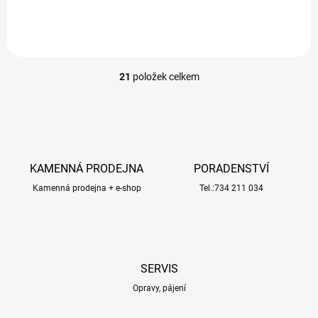
21
položek celkem
O
v
l
á
d
a
c
KAMENNÁ PRODEJNA
PORADENSTVÍ
í
Kamenná prodejna + e-shop
p
Tel.:734 211 034
r
v
k
y
v
SERVIS
ý
p
Opravy, pájení
i
s