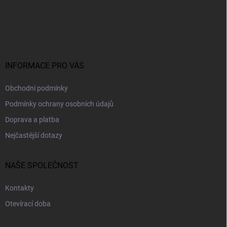
á
p
a
t
í
INFORMACE PRO VÁS
Obchodní podmínky
Podmínky ochrany osobních údajů
Doprava a platba
Nejčastější dotazy
NAŠE SPOLEČNOST
Kontakty
Otevírací doba