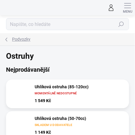
Přejít
na
obsah
Hledat
Podvozky
Ostruhy
Nejprodávanější
Uhlíková ostruha (85-120cc)
MOMENTÁLNĚ NEDOSTUPNÉ
1 549 Kč
Uhlíková ostruha (50-70cc)
SKLADEM U DODAVATELE
1 149 Kč