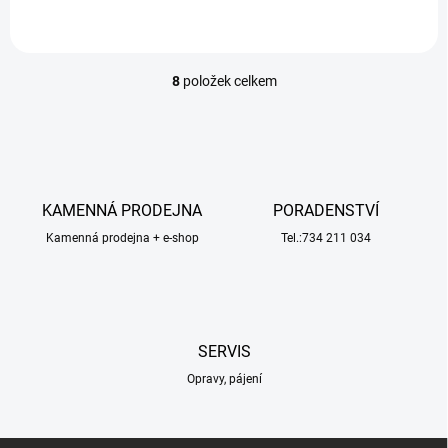
8
položek celkem
O
v
l
á
d
a
c
KAMENNÁ PRODEJNA
PORADENSTVÍ
í
Kamenná prodejna + e-shop
p
Tel.:734 211 034
r
v
k
y
v
SERVIS
ý
p
Opravy, pájení
i
s
u
Z