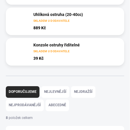
Uhlíková ostruha (20-40cc)
SKLADEM U DODAVATELE
889 Kč
Konzole ostruhy řiditelné
SKLADEM U DODAVATELE
39 Kč
Ř
a
DOPORUČUJEME
NEJLEVNĚJŠÍ
NEJDRAŽŠÍ
z
e
NEJPRODÁVANĚJŠÍ
ABECEDNĚ
n
í
8
položek celkem
p
r