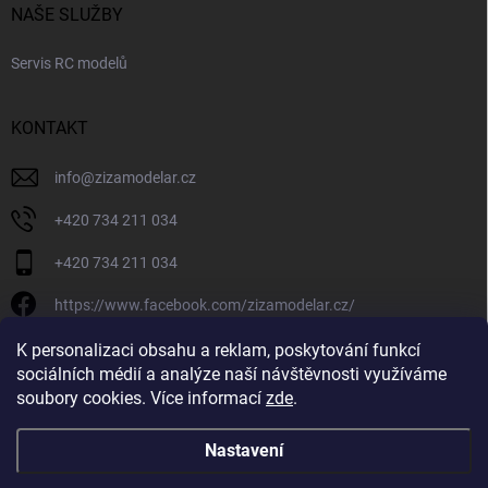
NAŠE SLUŽBY
Servis RC modelů
KONTAKT
info
@
zizamodelar.cz
+420 734 211 034
+420 734 211 034
https://www.facebook.com/zizamodelar.cz/
/zizamodelar.cz/
K personalizaci obsahu a reklam, poskytování funkcí
sociálních médií a analýze naší návštěvnosti využíváme
+420 734 211 034
soubory cookies. Více informací
zde
.
Nastavení