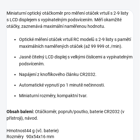
Miniaturní optický otáčkoměr pro měření otáček vrtulí s 2-9 listy
s LCD displejem s vypínatelným podsvícením. Měří okamžité
otáčky, zaznenává maximální naměřenou hodnotu.
Optické měření otáček vrtulí RC modelů s 2-9 listy s pamětí
maximálních naměřených otáček (až 99 999 ot./min).
Jasně čitelný LCD displej s velkými číslicemi a vypínatelným
podsvícením.
Napájení z knoflíkového článku CR2032.
Automatické vypnutí po 1 minutě nečinnosti.
Miniaturní rozměry, kompaktní tvar.
Obsah balení:
Otáčkoměr, popruh/poutko, baterie CR2032 (v
přístroji), návod.
Hmotnost
44 g (vč. baterie)
Rozměry
90x54x16 mm