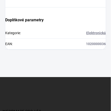
Doplňkové parametry
Kategorie
:
Elektronická
EAN
:
1020000036
Z
á
p
a
t
í