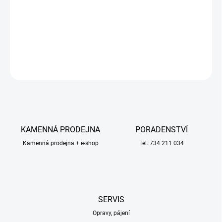
LCD displejem s vypínatelným podsvícením. Měří okamžité otáčky,
zaznenává maximální naměřenou hodnotu (max. 99 999 ot./min).
Napájení z 1 knoflíkového článku CR2032.
DETAILNÍ INFORMACE
ZEPTAT SE
HLÍDAT
KAMENNÁ PRODEJNA
PORADENSTVÍ
Kamenná prodejna + e-shop
Tel.:734 211 034
SERVIS
Opravy, pájení