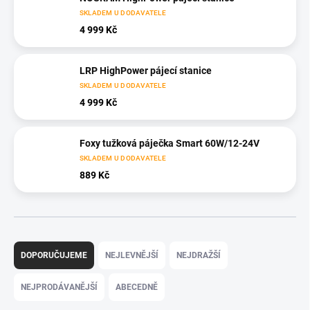
SKLADEM U DODAVATELE
4 999 Kč
LRP HighPower pájecí stanice
SKLADEM U DODAVATELE
4 999 Kč
Foxy tužková páječka Smart 60W/12-24V
SKLADEM U DODAVATELE
889 Kč
Ř
a
DOPORUČUJEME
NEJLEVNĚJŠÍ
NEJDRAŽŠÍ
z
e
NEJPRODÁVANĚJŠÍ
ABECEDNĚ
n