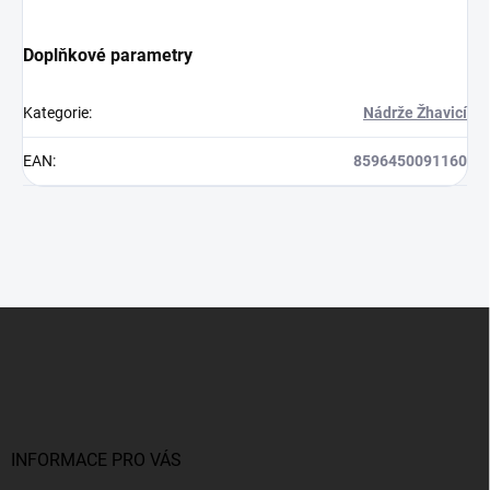
Doplňkové parametry
Kategorie
:
Nádrže Žhavicí
EAN
:
8596450091160
Z
á
p
a
t
í
INFORMACE PRO VÁS