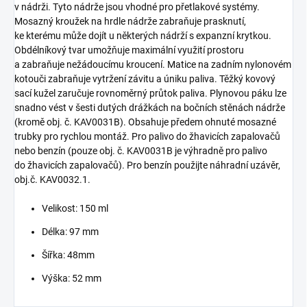
v nádrži. Tyto nádrže jsou vhodné pro přetlakové systémy.
Mosazný kroužek na hrdle nádrže zabraňuje prasknutí,
ke kterému může dojít u některých nádrží s expanzní krytkou.
Obdélníkový tvar umožňuje maximální využití prostoru
a zabraňuje nežádoucímu kroucení. Matice na zadním nylonovém
kotouči zabraňuje vytržení závitu a úniku paliva. Těžký kovový
sací kužel zaručuje rovnoměrný průtok paliva. Plynovou páku lze
snadno vést v šesti dutých drážkách na bočních stěnách nádrže
(kromě obj. č. KAV0031B). Obsahuje předem ohnuté mosazné
trubky pro rychlou montáž. Pro palivo do žhavicích zapalovačů
nebo benzín (pouze obj. č. KAV0031B je výhradně pro palivo
do žhavicích zapalovačů). Pro benzín použijte náhradní uzávěr,
obj.č. KAV0032.1.
Velikost: 150 ml
Délka: 97 mm
Šířka: 48mm
Výška: 52 mm