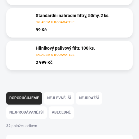
Standardní náhradní filtry, 50my, 2 ks.
SKLADEM U DODAVATELE
99 Kč
Hliníkový palivový filtr, 100 ks.
SKLADEM U DODAVATELE
2 999 Kč
Ř
a
DOPORUČUJEME
NEJLEVNĚJŠÍ
NEJDRAŽŠÍ
z
e
NEJPRODÁVANĚJŠÍ
ABECEDNĚ
n
í
32
položek celkem
p
r