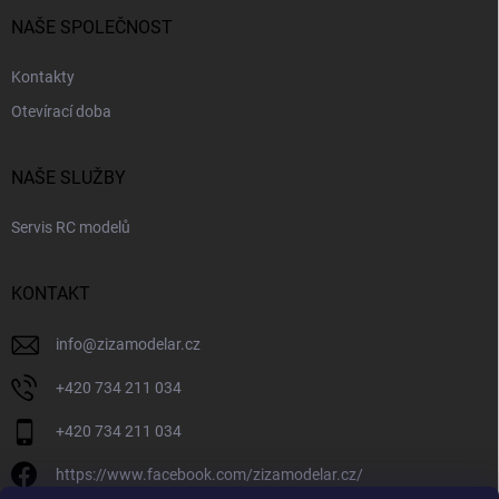
NAŠE SPOLEČNOST
Kontakty
Otevírací doba
NAŠE SLUŽBY
Servis RC modelů
KONTAKT
info
@
zizamodelar.cz
+420 734 211 034
+420 734 211 034
https://www.facebook.com/zizamodelar.cz/