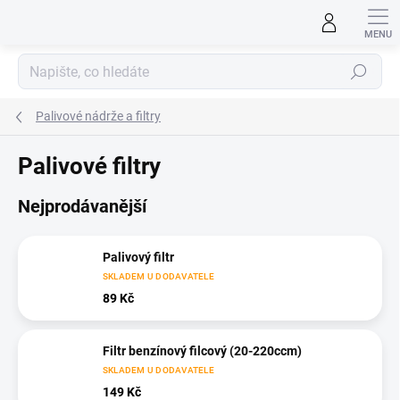
Přejít
na
obsah
Hledat
Palivové nádrže a filtry
Palivové filtry
Nejprodávanější
Palivový filtr
SKLADEM U DODAVATELE
89 Kč
Filtr benzínový filcový (20-220ccm)
SKLADEM U DODAVATELE
149 Kč