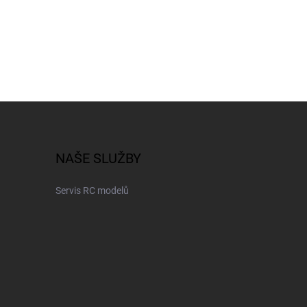
NAŠE SLUŽBY
Servis RC modelů