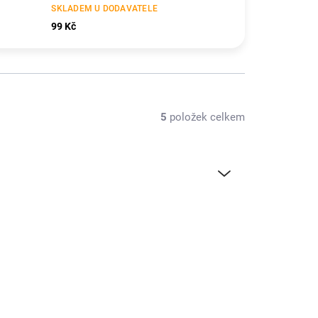
SKLADEM U DODAVATELE
99 Kč
5
položek celkem
43120.145