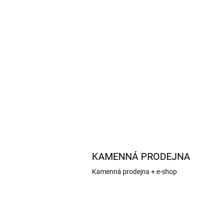
Do košíku
Šíře ramen 74 mm, celková výška 75 mm, váha
cca. 5g, průměr 50mm, Měřítko 1:5
KAMENNÁ PRODEJNA
Kamenná prodejna + e-shop