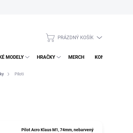
PRÁZDNÝ KOŠÍK
NÁKUPNÍ
KOŠÍK
KÉ MODELY
HRAČKY
MERCH
KONTAKTY
ky
Piloti
Pilot Acro Klaus M1, 74mm, nebarvený