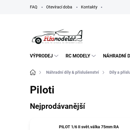
Přejít
FAQ
Otevírací doba
Kontakty
na
obsah
VÝPRODEJ
RC MODELY
NÁHRADNÍ D
Domů
Náhradní díly & příslušenství
Díly a přís
Piloti
Nejprodávanější
PILOT 1/6 II svět.válka 75mm RA