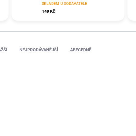
SKLADEM U DODAVATELE
149 Kč
ŽŠÍ
NEJPRODÁVANĚJŠÍ
ABECEDNĚ
43120.100