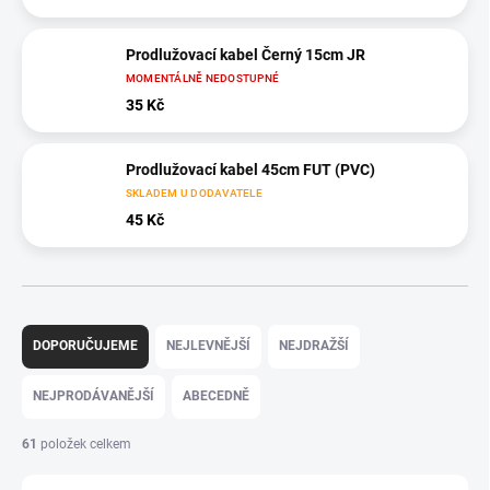
Prodlužovací kabel Černý 15cm JR
MOMENTÁLNĚ NEDOSTUPNÉ
35 Kč
Prodlužovací kabel 45cm FUT (PVC)
SKLADEM U DODAVATELE
45 Kč
Ř
a
DOPORUČUJEME
NEJLEVNĚJŠÍ
NEJDRAŽŠÍ
z
e
NEJPRODÁVANĚJŠÍ
ABECEDNĚ
n
í
61
položek celkem
p
r