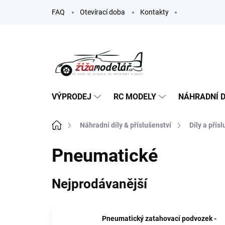
Přejít
FAQ
Otevírací doba
Kontakty
na
obsah
VÝPRODEJ
RC MODELY
NÁHRADNÍ D
Domů
Náhradní díly & příslušenství
Díly a přís
Pneumatické
Nejprodávanější
Pneumatický zatahovací podvozek -