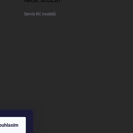
NAŠE SLUŽBY
Servis RC modelů
ouhlasím