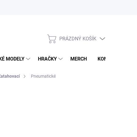
PRÁZDNÝ KOŠÍK
NÁKUPNÍ
KOŠÍK
KÉ MODELY
HRAČKY
MERCH
KONTAKTY
Zatahovací
Pneumatické