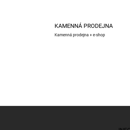
KAMENNÁ PRODEJNA
Kamenná prodejna + e-shop
Z
á
p
a