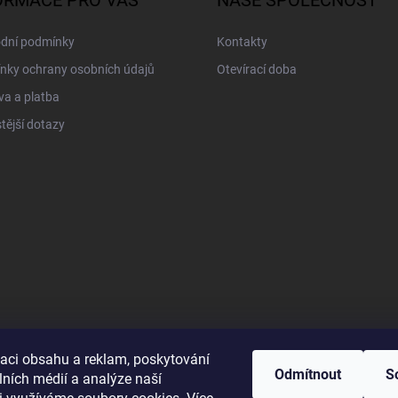
ORMACE PRO VÁS
NAŠE SPOLEČNOST
dní podmínky
Kontakty
nky ochrany osobních údajů
Otevírací doba
a a platba
tější dotazy
zaci obsahu a reklam, poskytování
Odmítnout
S
lních médií a analýze naší