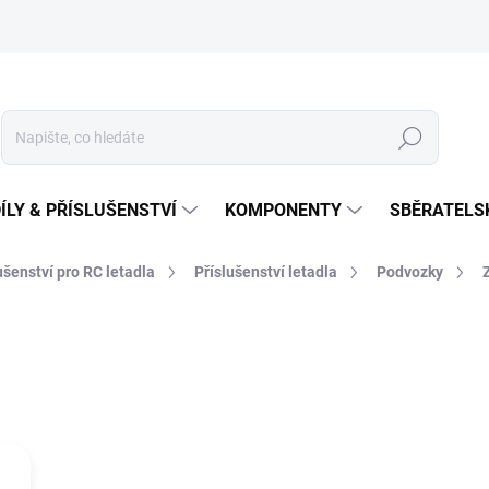
Hledat
ÍLY & PŘÍSLUŠENSTVÍ
KOMPONENTY
SBĚRATELS
lušenství pro RC letadla
Příslušenství letadla
Podvozky