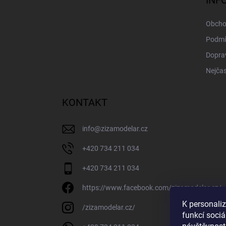
INF
t
í
Obcho
Podmí
Doprav
Nejčas
KONTAKT
info
@
zizamodelar.cz
+420 734 211 034
+420 734 211 034
https://www.facebook.com/zizamodelar.cz/
K personali
/zizamodelar.cz/
funkcí sociá