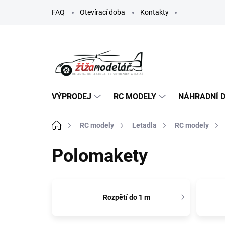
Přejít
FAQ
Otevírací doba
Kontakty
na
obsah
VÝPRODEJ
RC MODELY
NÁHRADNÍ D
Domů
RC modely
Letadla
RC modely
Polomakety
Rozpětí do 1 m