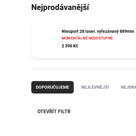
Nejprodávanější
Nieuport 28 laser. vyřezávaný 889mm
MOMENTÁLNĚ NEDOSTUPNÉ
2 390 Kč
Ř
a
DOPORUČUJEME
NEJLEVNĚJŠÍ
NEJDRA
z
e
n
í
OTEVŘÍT FILTR
p
r
V
o