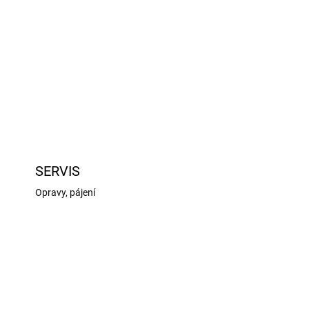
dvojplošníku v rozsypu pro elektromotor třídy AXI
2208. Klasická celobalsová konstrukce s laserem
vyřezávanými díly, potahový papír,...
SERVIS
Opravy, pájení