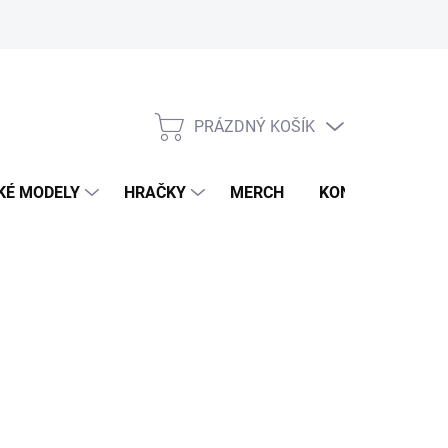
PRÁZDNÝ KOŠÍK
NÁKUPNÍ
KOŠÍK
KÉ MODELY
HRAČKY
MERCH
KONTAKTY