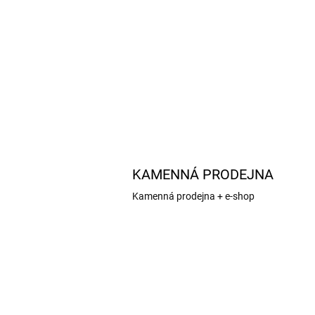
rozsypu pro elektromotor třídy AXI 2208 .
Klasická celobalsová konstrukce s laserem
vyřezávanými díly, potahový papír,...
KAMENNÁ PRODEJNA
Kamenná prodejna + e-shop