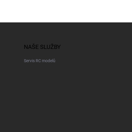
NAŠE SLUŽBY
Servis RC modelů