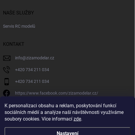
NAŠE SLUŽBY
Servis RC modelů
KONTAKT
info
@
zizamodelar.cz
+420 734 211 034
+420 734 211 034
https://www.facebook.com/zizamodelar.cz/
/zizamodelar.cz/
K personalizaci obsahu a reklam, poskytování funkcí
sociálních médií a analýze naší návštěvnosti využíváme
+420 734 211 034
soubory cookies. Více informací
zde
.
Nastavení