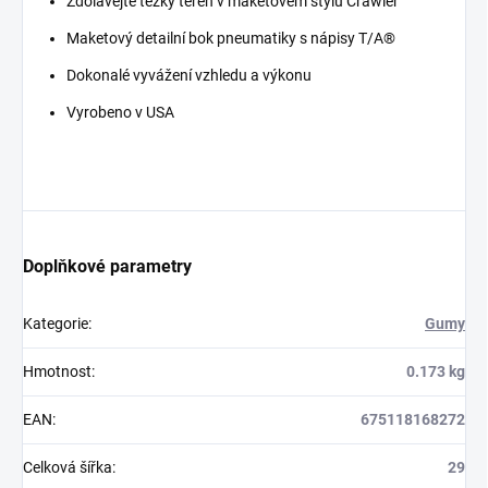
Zdolávejte těžký terén v maketovém stylu Crawler
Maketový detailní bok pneumatiky s nápisy T/A®
Dokonalé vyvážení vzhledu a výkonu
Vyrobeno v USA
Doplňkové parametry
Kategorie
:
Gumy
Hmotnost
:
0.173 kg
EAN
:
675118168272
Celková šířka
:
29