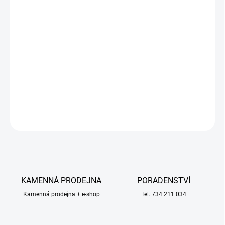
−
+
Přidat do košíku
Pneumatiky Pro-line BFG Krawler T/A KX G8 1.9" Rock Crawling,
pro RC modely aut 1:10. Rozměry ⌀121x44mm. Směs G8 (měkká).
Vložka Open Cell.
DETAILNÍ INFORMACE
ZEPTAT SE
HLÍDAT
KAMENNÁ PRODEJNA
PORADENSTVÍ
Kamenná prodejna + e-shop
Tel.:734 211 034