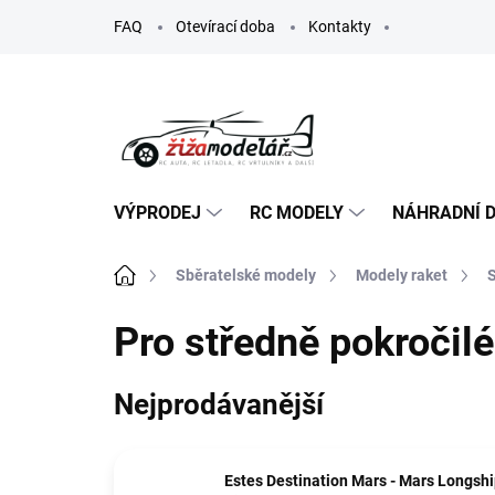
Přejít
FAQ
Otevírací doba
Kontakty
na
obsah
VÝPRODEJ
RC MODELY
NÁHRADNÍ D
Domů
Sběratelské modely
Modely raket
Pro středně pokročilé
Nejprodávanější
Estes Destination Mars - Mars Longsh