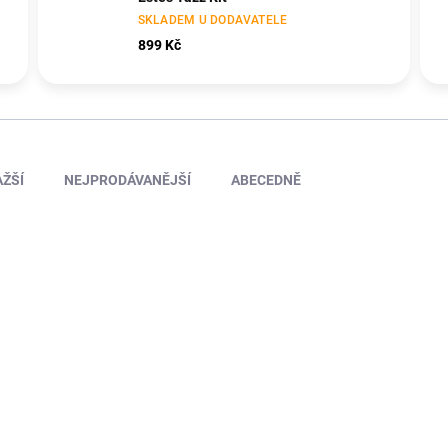
SKLADEM U DODAVATELE
899 Kč
ŽŠÍ
NEJPRODÁVANĚJŠÍ
ABECEDNĚ
RD-ES7310