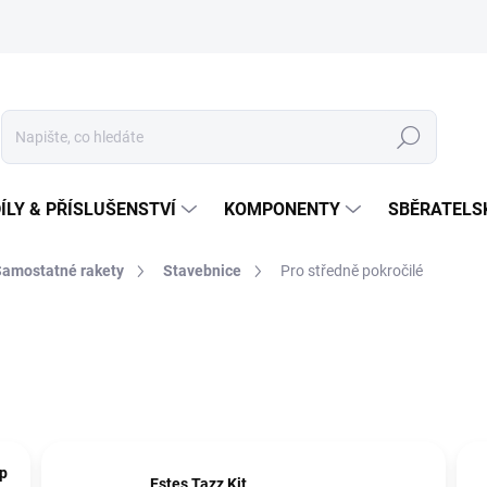
Hledat
ÍLY & PŘÍSLUŠENSTVÍ
KOMPONENTY
SBĚRATELS
Samostatné rakety
Stavebnice
Pro středně pokročilé
ip
Estes Tazz Kit