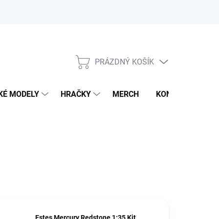
PRÁZDNÝ KOŠÍK
NÁKUPNÍ
KOŠÍK
KÉ MODELY
HRAČKY
MERCH
KONTAKTY
Estes Mercury Redstone 1:35 Kit