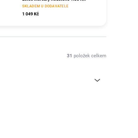
SKLADEM U DODAVATELE
1 049 Kč
31
položek celkem
RD-ES1946