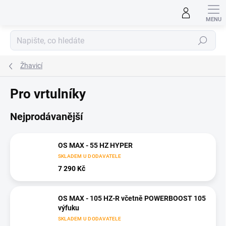
Přejít
na
obsah
Hledat
Žhavicí
Pro vrtulníky
Nejprodávanější
OS MAX - 55 HZ HYPER
SKLADEM U DODAVATELE
7 290 Kč
OS MAX - 105 HZ-R včetně POWERBOOST 105
výfuku
SKLADEM U DODAVATELE