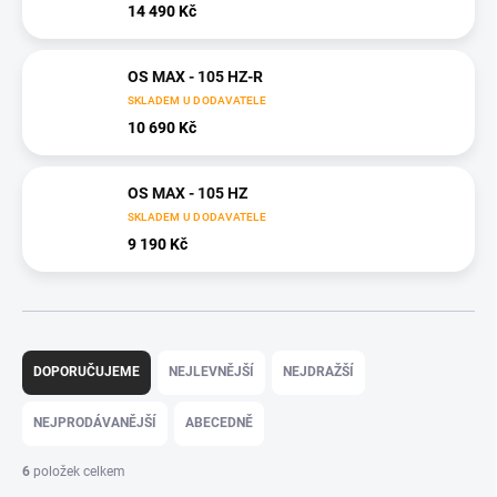
14 490 Kč
OS MAX - 105 HZ-R
SKLADEM U DODAVATELE
10 690 Kč
OS MAX - 105 HZ
SKLADEM U DODAVATELE
9 190 Kč
Ř
a
DOPORUČUJEME
NEJLEVNĚJŠÍ
NEJDRAŽŠÍ
z
e
NEJPRODÁVANĚJŠÍ
ABECEDNĚ
n
í
6
položek celkem
p