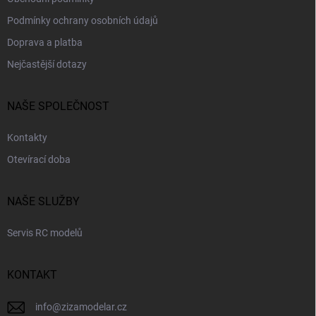
Podmínky ochrany osobních údajů
Doprava a platba
Nejčastější dotazy
NAŠE SPOLEČNOST
Kontakty
Otevírací doba
NAŠE SLUŽBY
Servis RC modelů
KONTAKT
info
@
zizamodelar.cz