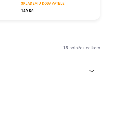
SKLADEM U DODAVATELE
149 Kč
13
položek celkem
AERO774612