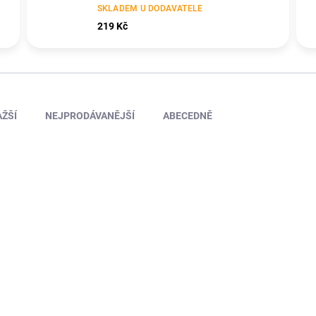
SKLADEM U DODAVATELE
219 Kč
ŽŠÍ
NEJPRODÁVANĚJŠÍ
ABECEDNĚ
AERO771154