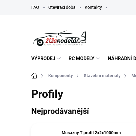
Přejít
FAQ
Otevírací doba
Kontakty
na
obsah
VÝPRODEJ
RC MODELY
NÁHRADNÍ D
Domů
Komponenty
Stavební materiály
M
Profily
Nejprodávanější
Mosazný T profil 2x2x1000mm