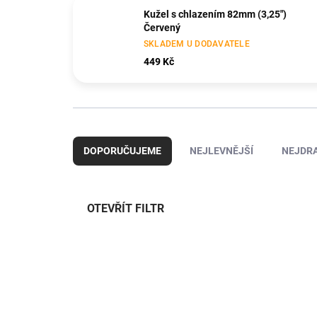
Kužel s chlazením 82mm (3,25")
Červený
SKLADEM U DODAVATELE
449 Kč
Ř
a
DOPORUČUJEME
NEJLEVNĚJŠÍ
NEJDRA
z
e
n
í
OTEVŘÍT FILTR
p
r
V
o
ý
d
KAV50.10.151W
p
u
i
k
s
t