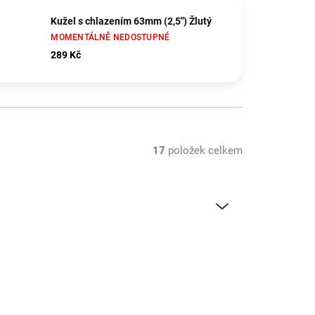
Kužel s chlazením 63mm (2,5") Žlutý
MOMENTÁLNĚ NEDOSTUPNÉ
289 Kč
17
položek celkem
KAV50.10.151R