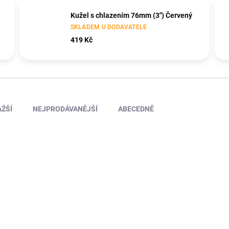
Kužel s chlazením 76mm (3") Červený
SKLADEM U DODAVATELE
419 Kč
ŽŠÍ
NEJPRODÁVANĚJŠÍ
ABECEDNĚ
KAV50.10.151BK