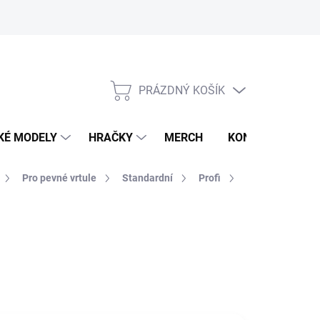
PRÁZDNÝ KOŠÍK
NÁKUPNÍ
KOŠÍK
KÉ MODELY
HRAČKY
MERCH
KONTAKTY
Pro pevné vrtule
Standardní
Profi