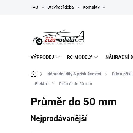
Přejít
FAQ
Otevírací doba
Kontakty
na
obsah
VÝPRODEJ
RC MODELY
NÁHRADNÍ D
Domů
Náhradní díly & příslušenství
Díly a přís
Elektro
Průměr do 50 mm
Průměr do 50 mm
Nejprodávanější