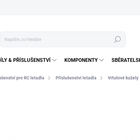
Hledat
ÍLY & PŘÍSLUŠENSTVÍ
KOMPONENTY
SBĚRATELS
lušenství pro RC letadla
Příslušenství letadla
Vrtulové kužely