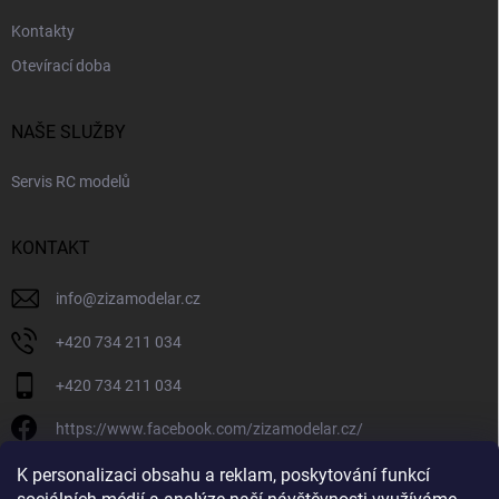
Kontakty
Otevírací doba
NAŠE SLUŽBY
Servis RC modelů
KONTAKT
info
@
zizamodelar.cz
+420 734 211 034
+420 734 211 034
https://www.facebook.com/zizamodelar.cz/
/zizamodelar.cz/
K personalizaci obsahu a reklam, poskytování funkcí