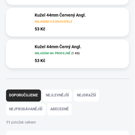
Kužel 44mm Červený Angl.
SKLADEM U DODAVATELE
53 Kč
Kužel 44mm Černý Angl.
SKLADEM NA PRODEJNĚ
(1 KS)
53 Kč
Ř
a
DOPORUČUJEME
NEJLEVNĚJŠÍ
NEJDRAŽŠÍ
z
e
NEJPRODÁVANĚJŠÍ
ABECEDNĚ
n
í
11
položek celkem
p
r