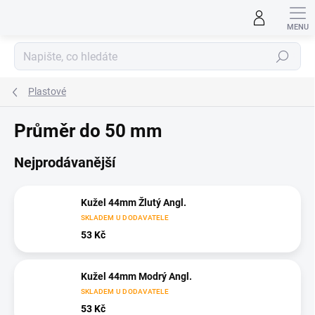
Přejít
na
obsah
Hledat
Plastové
Průměr do 50 mm
Nejprodávanější
Kužel 44mm Žlutý Angl.
SKLADEM U DODAVATELE
53 Kč
Kužel 44mm Modrý Angl.
SKLADEM U DODAVATELE
53 Kč