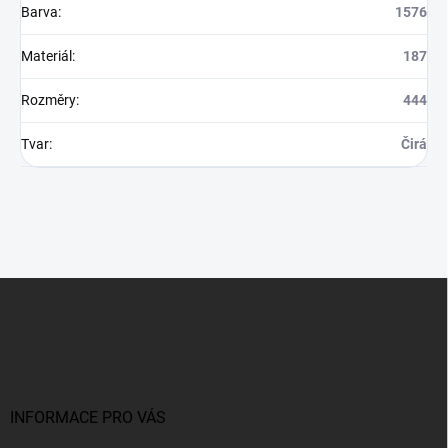
Barva
:
1576
Materiál
:
187
Rozměry
:
444
Tvar
:
Čirá
Z
á
p
a
t
í
INFORMACE PRO VÁS