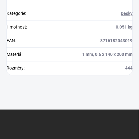
Kategorie
:
Desky
Hmotnost
:
0.051 kg
EAN
:
8716182043019
Materiál
:
1 mm, 0.6 x 140 x 200 mm
Rozměry
:
444
Z
á
p
a