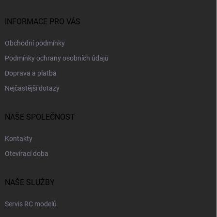
t
í
INFORMACE PRO VÁS
Obchodní podmínky
Podmínky ochrany osobních údajů
Doprava a platba
Nejčastější dotazy
NAŠE SPOLEČNOST
Kontakty
Otevírací doba
NAŠE SLUŽBY
Servis RC modelů