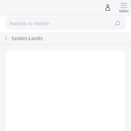
Přejít
na
obsah
Hledat
Kardany a spojky
ZNAČKA:
RABOESCH