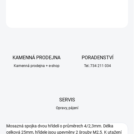
DETAILNÍ INFORMACE
ZEPTAT SE
HLÍDAT
KAMENNÁ PRODEJNA
PORADENSTVÍ
Kamenná prodejna + e-shop
Tel.:734 211 034
SERVIS
Opravy, pájení
Mosazná spojka dvou hřídelí o průměrech 4/2,3mm. Délka
celková 25mm, hřídele jsou upevněny 2 šrouby M2,5. K utažení