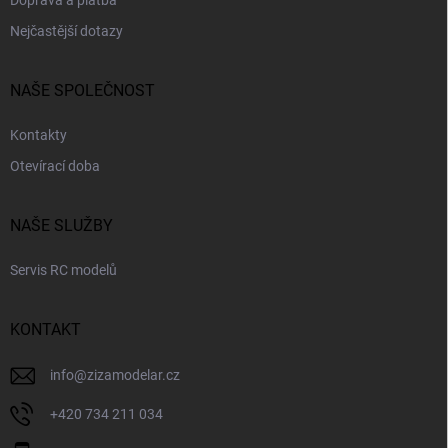
Doprava a platba
Nejčastější dotazy
NAŠE SPOLEČNOST
Kontakty
Otevírací doba
NAŠE SLUŽBY
Servis RC modelů
KONTAKT
info
@
zizamodelar.cz
+420 734 211 034