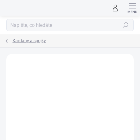
Přejít
na
obsah
Hledat
Kardany a spojky
ZNAČKA:
RABOESCH