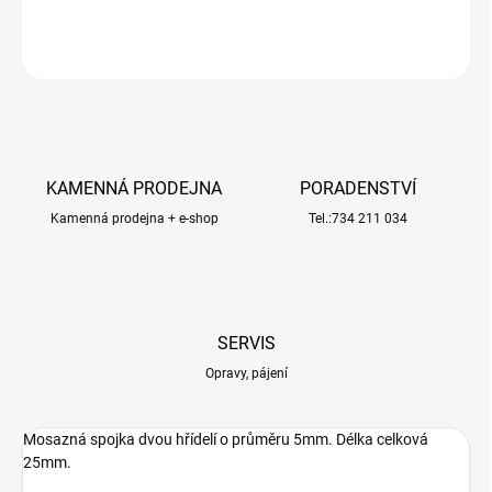
ZEPTAT SE
HLÍDAT
KAMENNÁ PRODEJNA
PORADENSTVÍ
Kamenná prodejna + e-shop
Tel.:734 211 034
SERVIS
Opravy, pájení
Mosazná spojka dvou hřídelí o průměru 5mm. Délka celková
25mm.