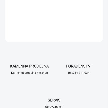
Raboesch spojka lodní hřídele s kolíkem je jednou součástí spojky
hřídele
KR-rb102-01
, jde o spojku s unášecím čepem (samec).
Délka je 29mm, materiál plast s kovovým kolíkem.
DETAILNÍ INFORMACE
ZEPTAT SE
HLÍDAT
KAMENNÁ PRODEJNA
PORADENSTVÍ
Kamenná prodejna + e-shop
Tel.:734 211 034
SERVIS
Opravy, pájení