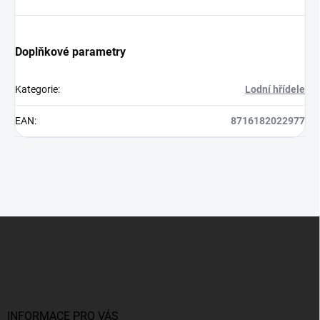
Doplňkové parametry
Kategorie
:
Lodní hřídele
EAN
:
8716182022977
Z
á
p
a
t
í
INFORMACE PRO VÁS