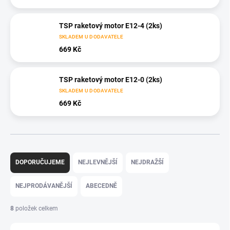
TSP raketový motor E12-4 (2ks)
SKLADEM U DODAVATELE
669 Kč
TSP raketový motor E12-0 (2ks)
SKLADEM U DODAVATELE
669 Kč
Ř
a
DOPORUČUJEME
NEJLEVNĚJŠÍ
NEJDRAŽŠÍ
z
e
NEJPRODÁVANĚJŠÍ
ABECEDNĚ
n
í
8
položek celkem
p
r