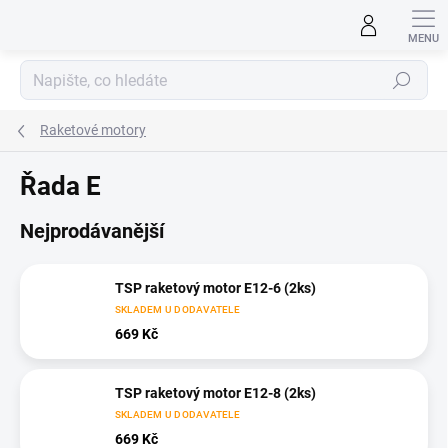
Přejít
na
obsah
Hledat
Raketové motory
Řada E
Nejprodávanější
TSP raketový motor E12-6 (2ks)
SKLADEM U DODAVATELE
669 Kč
TSP raketový motor E12-8 (2ks)
SKLADEM U DODAVATELE
669 Kč