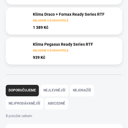
Klima Draco + Fornax Ready Series RTF
SKLADEM U DODAVATELE
1 389 Kč
Klima Pegasus Ready Series RTF
SKLADEM U DODAVATELE
939 Kč
Ř
a
DOPORUČUJEME
NEJLEVNĚJŠÍ
NEJDRAŽŠÍ
z
e
NEJPRODÁVANĚJŠÍ
ABECEDNĚ
n
í
5
položek celkem
p
r