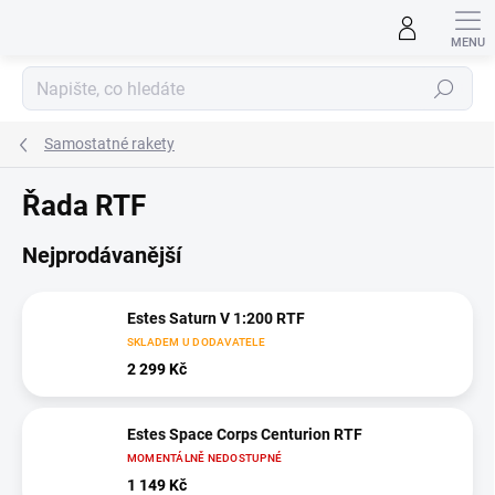
Přejít
na
obsah
Hledat
Samostatné rakety
Řada RTF
Nejprodávanější
Estes Saturn V 1:200 RTF
SKLADEM U DODAVATELE
2 299 Kč
Estes Space Corps Centurion RTF
MOMENTÁLNĚ NEDOSTUPNÉ
1 149 Kč