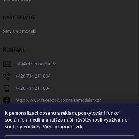
NAŠE SLUŽBY
Servis RC modelů
KONTAKT
info
@
zizamodelar.cz
+420 734 211 034
+420 734 211 034
https://www.facebook.com/zizamodelar.cz/
/zizamodelar.cz/
K personalizaci obsahu a reklam, poskytování funkcí
sociálních médií a analýze naší návštěvnosti využíváme
+420 734 211 034
soubory cookies. Více informací
zde
.