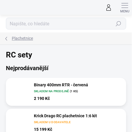
Přejít
na
obsah
Hledat
Plachetnice
RC sety
Nejprodávanější
Binary 400mm RTR - červená
SKLADEM NA PRODEJNĚ
(1 KS)
2 190 Kč
Krick Drago RC plachetnice 1:6 kit
SKLADEM U DODAVATELE
15 199 Kč