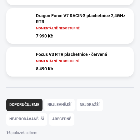
Dragon Force V7 RACING plachetnice 2,4GHz
RTR
MOMENTÁLNĚ NEDOSTUPNÉ
7 990 Kč
Focus V3 RTR plachetnice - červená
MOMENTÁLNĚ NEDOSTUPNÉ
8 490 Kč
Ř
a
DOPORUČUJEME
NEJLEVNĚJŠÍ
NEJDRAŽŠÍ
z
e
NEJPRODÁVANĚJŠÍ
ABECEDNĚ
n
í
16
položek celkem
p