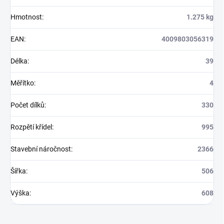
Hmotnost
:
1.275 kg
EAN
:
4009803056319
Délka
:
39
Měřítko
:
4
Počet dílků
:
330
Rozpětí křídel
:
995
Stavební náročnost
:
2366
Šířka
:
506
Výška
:
608