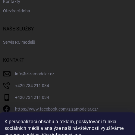
Kontakty
Otevírací doba
NAŠE SLUŽBY
Servis RC modelů
KONTAKT
info
@
zizamodelar.cz
+420 734 211 034
+420 734 211 034
https://www.facebook.com/zizamodelar.cz/
/zizamodelar.cz/
K personalizaci obsahu a reklam, poskytování funkcí
sociálních médií a analýze naší návštěvnosti využíváme
+420 734 211 034
soubory cookies. Více informací
zde
.