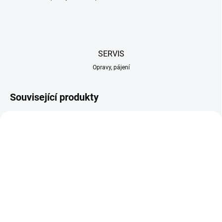
SERVIS
Opravy, pájení
Související produkty
TIP
SKLADEM U DODAVATELE
SKLADEM NA PRODEJNĚ
(2 KS)
Modelcraft nářadí pro
Modelcraft flexibilní