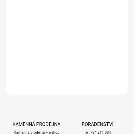
cena:
MŮŽEME
DORUČIT DO:
11.8.2026
−
+
Přidat do košíku
Plastikový model Revell 05631 - tank Leopard 2 A6A2 70 Years
Bundeswehr v měřítku 1:35 ke slepení. Stavebnice obsahuje 265
dílků, obtížnost 4.
DETAILNÍ INFORMACE
ZEPTAT SE
HLÍDAT
KAMENNÁ PRODEJNA
PORADENSTVÍ
Kamenná prodejna + e-shop
Tel.:734 211 034