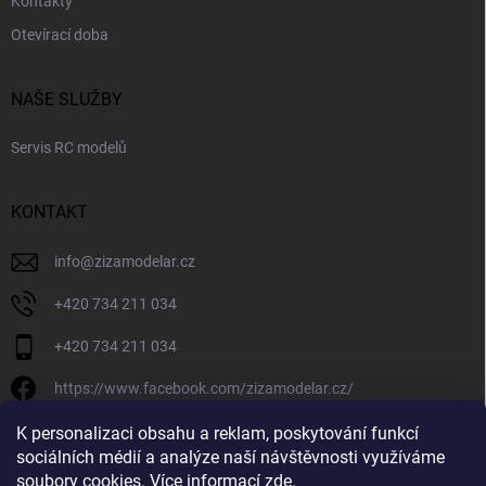
Kontakty
Otevírací doba
NAŠE SLUŽBY
Servis RC modelů
KONTAKT
info
@
zizamodelar.cz
+420 734 211 034
+420 734 211 034
https://www.facebook.com/zizamodelar.cz/
/zizamodelar.cz/
K personalizaci obsahu a reklam, poskytování funkcí
sociálních médií a analýze naší návštěvnosti využíváme
+420 734 211 034
soubory cookies. Více informací
zde
.