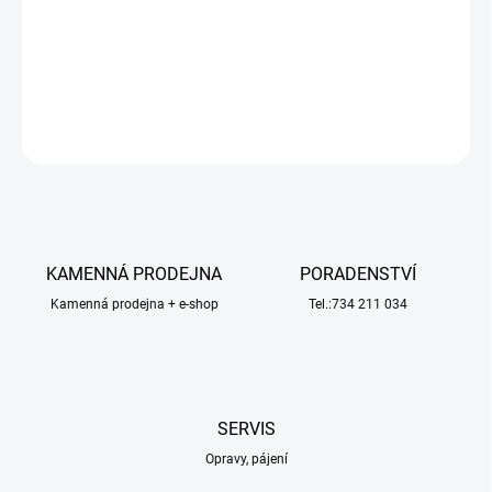
model lodi. Lodní šroub 3-listý pravotočivý, průměr 40mm, závit
M4.
DETAILNÍ INFORMACE
ZEPTAT SE
HLÍDAT
KAMENNÁ PRODEJNA
PORADENSTVÍ
Kamenná prodejna + e-shop
Tel.:734 211 034
SERVIS
Opravy, pájení