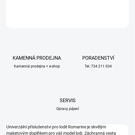
DETAILNÍ INFORMACE
ZEPTAT SE
HLÍDAT
KAMENNÁ PRODEJNA
PORADENSTVÍ
Kamenná prodejna + e-shop
Tel.:734 211 034
SERVIS
Opravy, pájení
Univerzální příslušenství pro lodě Romarine je skvělým
maketovým doplňkem pro váš model lodi. Záchranná vesta