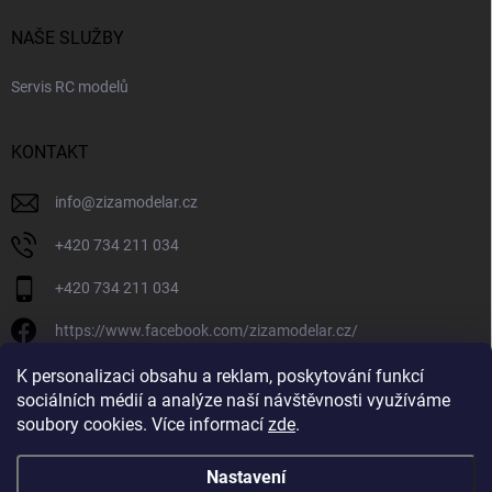
NAŠE SLUŽBY
Servis RC modelů
KONTAKT
info
@
zizamodelar.cz
+420 734 211 034
+420 734 211 034
https://www.facebook.com/zizamodelar.cz/
/zizamodelar.cz/
K personalizaci obsahu a reklam, poskytování funkcí
sociálních médií a analýze naší návštěvnosti využíváme
+420 734 211 034
soubory cookies. Více informací
zde
.
Nastavení