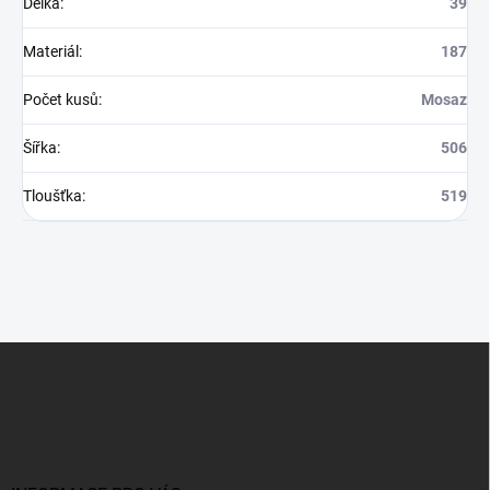
Délka
:
39
Materiál
:
187
Počet kusů
:
Mosaz
Šířka
:
506
Tloušťka
:
519
Z
á
p
a
t
í