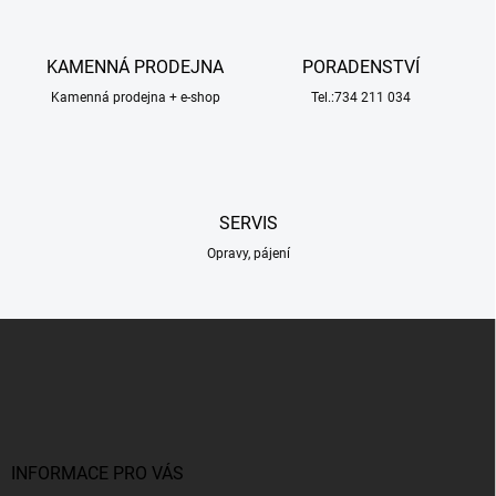
d
a
c
KAMENNÁ PRODEJNA
PORADENSTVÍ
í
Kamenná prodejna + e-shop
p
Tel.:734 211 034
r
v
k
y
v
SERVIS
ý
p
Opravy, pájení
i
s
u
Z
á
p
a
t
í
INFORMACE PRO VÁS