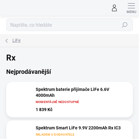
Přejít
na
obsah
Hledat
LiFe
Rx
Nejprodávanější
Spektrum baterie přijímače LiFe 6.6V
4000mAh
MOMENTÁLNĚ NEDOSTUPNÉ
1 839 Kč
Spektrum Smart LiFe 9.9V 2200mAh Rx IC3
SKLADEM U DODAVATELE