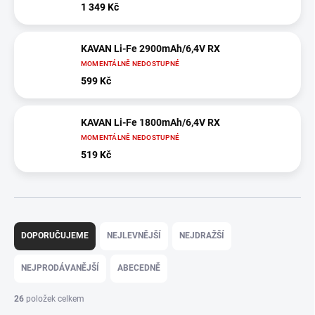
1 349 Kč
KAVAN Li-Fe 2900mAh/6,4V RX
MOMENTÁLNĚ NEDOSTUPNÉ
599 Kč
KAVAN Li-Fe 1800mAh/6,4V RX
MOMENTÁLNĚ NEDOSTUPNÉ
519 Kč
Ř
a
DOPORUČUJEME
NEJLEVNĚJŠÍ
NEJDRAŽŠÍ
z
e
NEJPRODÁVANĚJŠÍ
ABECEDNĚ
n
í
26
položek celkem
p