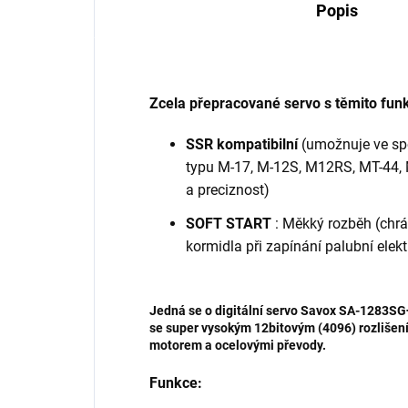
Popis
Zcela přepracované servo s těmito fun
SSR kompatibilní
(umožnuje ve s
typu M-17, M-12S, M12RS, MT-44, 
a preciznost)
SOFT START
: Měkký rozběh (chr
kormidla při zapínání palubní elekt
Jedná se o digitální servo Savox SA-1283SG+
se super vysokým 12bitovým (4096) rozlišen
motorem a ocelovými převody.
Funkce: