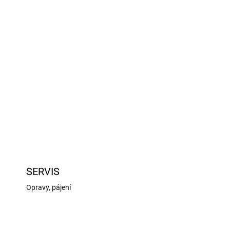
Přidat do košíku
Coreless (bezjádrovým) motorem a kovovými
vé ložisko, 25,0/30.0kg při 4,8/6,0V a 0,16/0,13s
8x20,2x37,4mm. Provozní napětí 4,8 - 6,0V.
ZEPTAT SE
HLÍDAT
SERVIS
Opravy, pájení