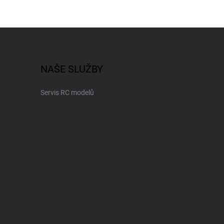
NAŠE SLUŽBY
Servis RC modelů