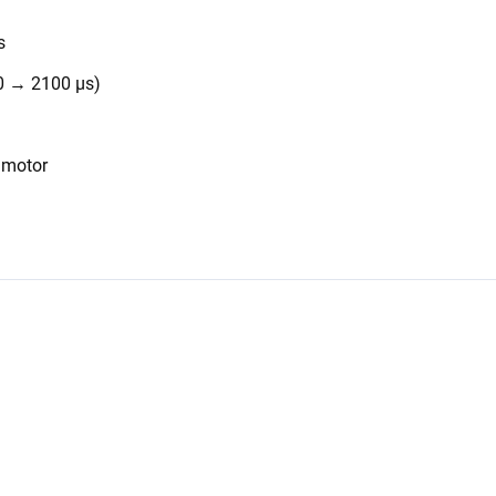
s
0 → 2100 µs)
 motor