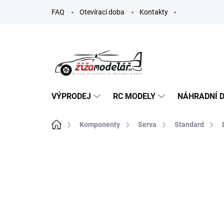
Přejít
FAQ
Otevírací doba
Kontakty
na
obsah
VÝPRODEJ
RC MODELY
NÁHRADNÍ D
Domů
Komponenty
Serva
Standard
ZNAČKA:
SAVOX