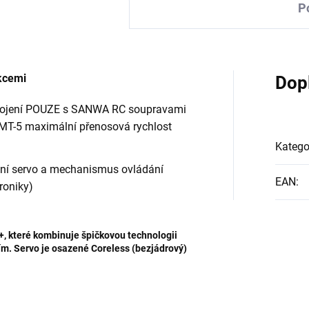
P
kcemi
Dop
pojení POUZE s SANWA RC soupravami
MT-5 maximální přenosová rychlost
Katego
ání servo a mechanismus ovládání
EAN
:
roniky)
, které kombinuje špičkovou technologii
ím. Servo je osazené Coreless (bezjádrový)