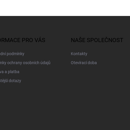
ORMACE PRO VÁS
NAŠE SPOLEČNOST
dní podmínky
Kontakty
nky ochrany osobních údajů
Otevírací doba
a a platba
tější dotazy