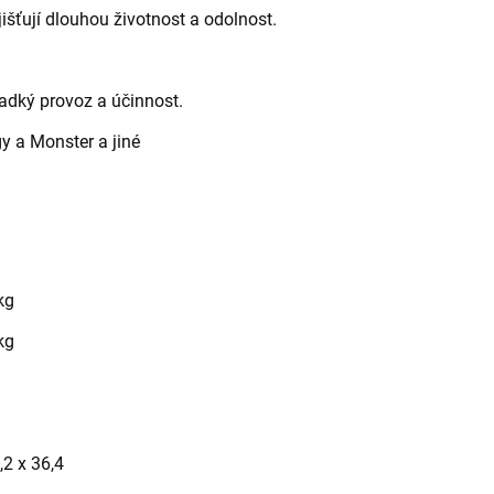
išťují dlouhou životnost a odolnost.
ladký provoz a účinnost.
gy a Monster a jiné
kg
kg
,2 x 36,4