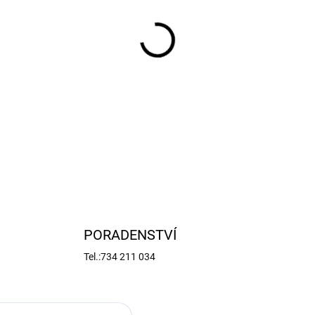
−
+
Digitální standard servo s 
převody a obalem, 2x kuličko
na 4,8/6,0V, váha 80,0g, 40,
DETAILNÍ INFORMACE
PORADENSTVÍ
Tel.:734 211 034