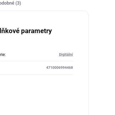
odobné (3)
lňkové parametry
rie
:
Digitální
4710006994468