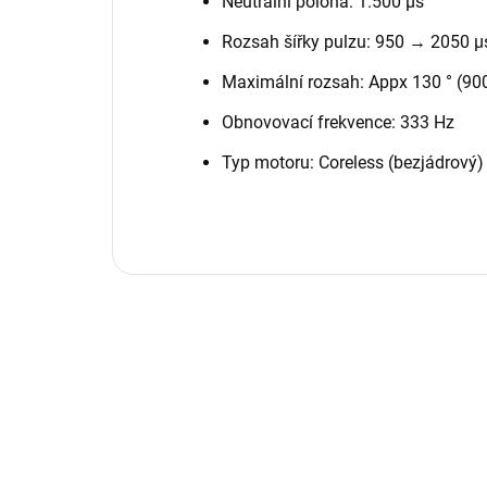
Neutrální poloha: 1.500 µs
Rozsah šířky pulzu: 950 → 2050 µ
Maximální rozsah: Appx 130 ° (90
Obnovovací frekvence: 333 Hz
Typ motoru: Coreless (bezjádrový)