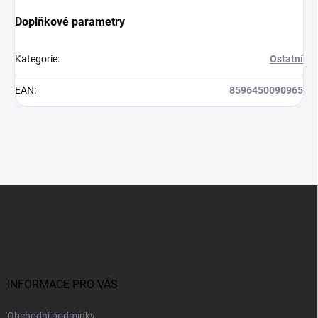
Doplňkové parametry
Kategorie
:
Ostatní
EAN
:
8596450090965
Z
á
p
a
t
í
INFORMACE PRO VÁS
Obchodní podmínky