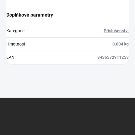
Doplňkové parametry
Kategorie
:
Příslušenství
Hmotnost
:
0.004 kg
EAN
:
8436572911253
Z
á
p
a
t
í