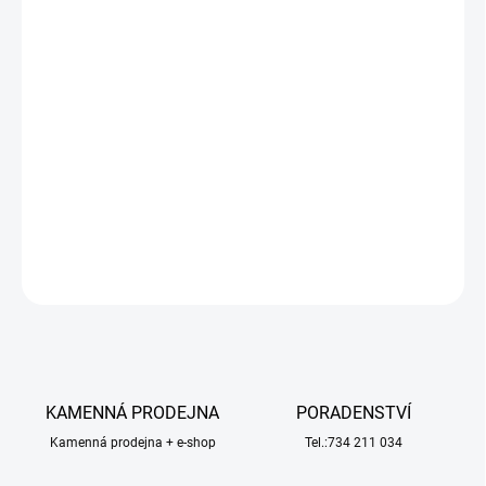
−
+
Přidat do košíku
SCX Kartáčky (4) - univerzální kartáčky pro autodráhy SCX
(Compact, Action, Classic/Original, Advance). Kartáčky jsou také
vhodné pro autíčka autodráh WRC 1:43, Ninco 1:43, Ninco 1:32.
Rozměry 30x4x1mm.
DETAILNÍ INFORMACE
ZEPTAT SE
HLÍDAT
KAMENNÁ PRODEJNA
PORADENSTVÍ
Kamenná prodejna + e-shop
Tel.:734 211 034