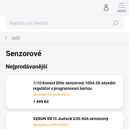
Přejít
na
obsah
Hledat
Auto
Senzorové
Nejprodávanější
1/10 Konect Elite senzorový 100A 2S závodní
regulátor s programovací kartou
SKLADEM U DODAVATELE
1 499 Kč
XERUN XR10 Justock G3S 60A senzorový
SKLADEM U DODAVATELE