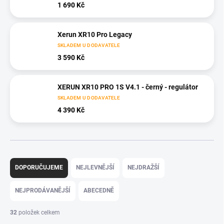
1 690 Kč
Xerun XR10 Pro Legacy
SKLADEM U DODAVATELE
3 590 Kč
XERUN XR10 PRO 1S V4.1 - černý - regulátor
SKLADEM U DODAVATELE
4 390 Kč
Ř
a
DOPORUČUJEME
NEJLEVNĚJŠÍ
NEJDRAŽŠÍ
z
e
NEJPRODÁVANĚJŠÍ
ABECEDNĚ
n
í
32
položek celkem
p