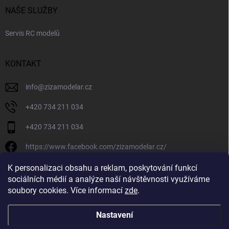
NAŠE SLUŽBY
Servis RC modelů
KONTAKT
info
@
zizamodelar.cz
+420 734 211 034
+420 734 211 034
https://www.facebook.com/zizamodelar.cz/
/zizamodelar.cz/
K personalizaci obsahu a reklam, poskytování funkcí
sociálních médií a analýze naší návštěvnosti využíváme
+420 734 211 034
soubory cookies. Více informací
zde
.
Nastavení