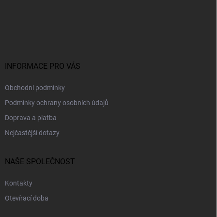
Z
á
p
a
t
í
INFORMACE PRO VÁS
Obchodní podmínky
Podmínky ochrany osobních údajů
Doprava a platba
Nejčastější dotazy
NAŠE SPOLEČNOST
Kontakty
Otevírací doba