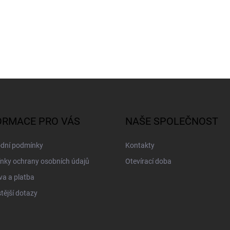
ORMACE PRO VÁS
NAŠE SPOLEČNOST
dní podmínky
Kontakty
nky ochrany osobních údajů
Otevírací doba
a a platba
tější dotazy