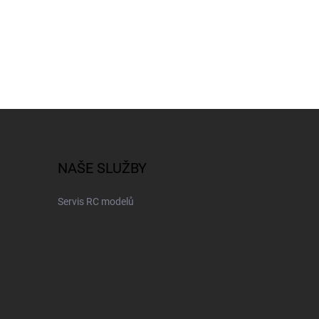
NAŠE SLUŽBY
Servis RC modelů