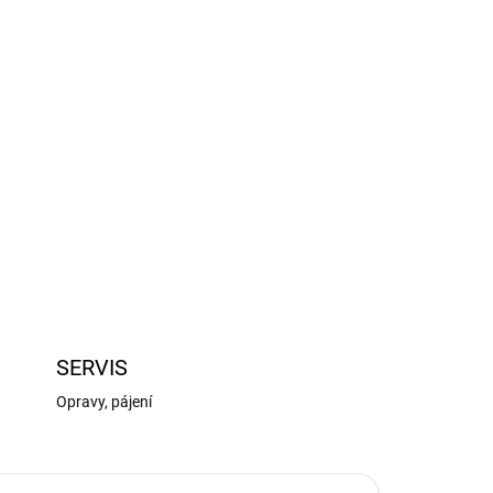
Přidat do košíku
ZEPTAT SE
HLÍDAT
SERVIS
Opravy, pájení