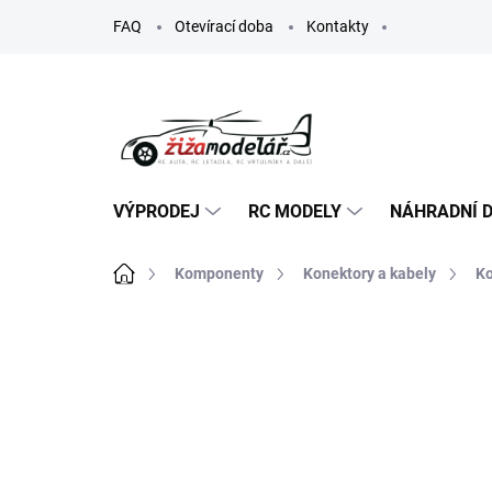
Přejít
FAQ
Otevírací doba
Kontakty
na
obsah
VÝPRODEJ
RC MODELY
NÁHRADNÍ D
Domů
Komponenty
Konektory a kabely
Ko
ZNAČKA:
KAVAN