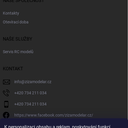
NAŠE SPOLEČNOST
Kontakty
Otevírací doba
NAŠE SLUŽBY
Servis RC modelů
KONTAKT
info
@
zizamodelar.cz
+420 734 211 034
+420 734 211 034
https://www.facebook.com/zizamodelar.cz/
/zizamodelar.cz/
K personalizaci obsahu a reklam, poskytování funkcí