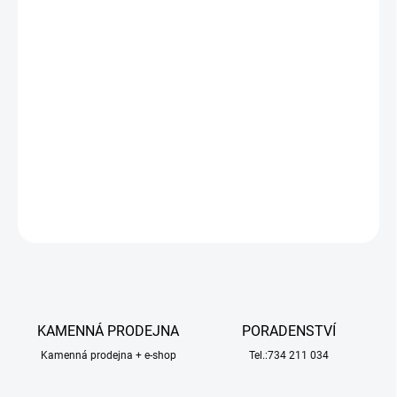
−
+
Přidat do košíku
SET-UP sada SkyRC je vhodná pro všechny buggy 1/8 se 17mm
šestihrannými unašeči kol. Je navržena tak, aby přesně měřila
a nastavovala odklony, sbíhavost/rozbíhavost, úhel řízení
a záklon rejdového čepu (caster) vašeho vozu. Dobře seřízený vůz
podá na trati ten nejlepší výkon a pomůže vám vyhrávat závody.
DETAILNÍ INFORMACE
ZEPTAT SE
HLÍDAT
KAMENNÁ PRODEJNA
PORADENSTVÍ
Kamenná prodejna + e-shop
Tel.:734 211 034