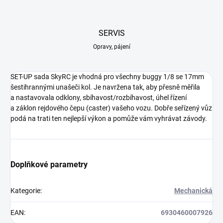
SERVIS
Opravy, pájení
SET-UP sada SkyRC je vhodná pro všechny buggy 1/8 se 17mm
šestihrannými unašeči kol. Je navržena tak, aby přesně měřila
a nastavovala odklony, sbíhavost/rozbíhavost, úhel řízení
a záklon rejdového čepu (caster) vašeho vozu. Dobře seřízený vůz
podá na trati ten nejlepší výkon a pomůže vám vyhrávat závody.
Doplňkové parametry
Kategorie
:
Mechanická
EAN
:
6930460007926