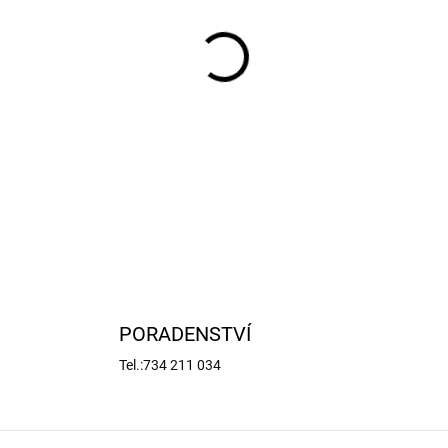
−
+
Plochá nylonová podložka s
DETAILNÍ INFORMACE
PORADENSTVÍ
Tel.:734 211 034