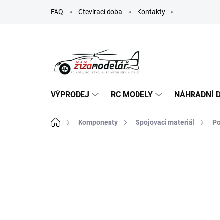
Přejít
FAQ
Otevírací doba
Kontakty
na
obsah
VÝPRODEJ
RC MODELY
NÁHRADNÍ D
Domů
Komponenty
Spojovací materiál
Po
ZNAČKA:
SIG