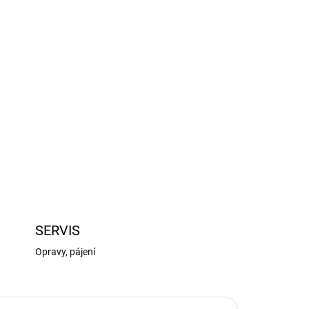
Přidat do košíku
 vnitřním průměrem 3,97 mm.
ZEPTAT SE
HLÍDAT
SERVIS
Opravy, pájení