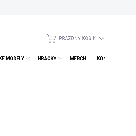
PRÁZDNÝ KOŠÍK
NÁKUPNÍ
KOŠÍK
KÉ MODELY
HRAČKY
MERCH
KONTAKTY
026