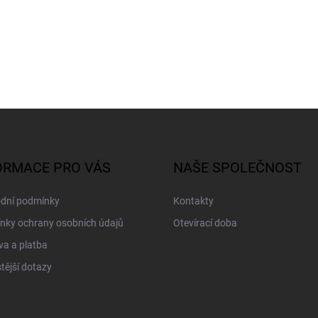
ORMACE PRO VÁS
NAŠE SPOLEČNOST
dní podmínky
Kontakty
nky ochrany osobních údajů
Otevírací doba
a a platba
tější dotazy