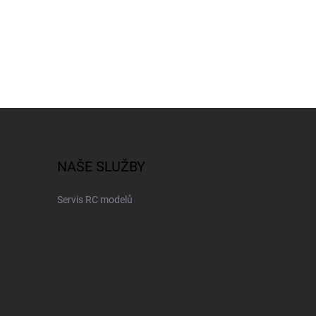
NAŠE SLUŽBY
Servis RC modelů