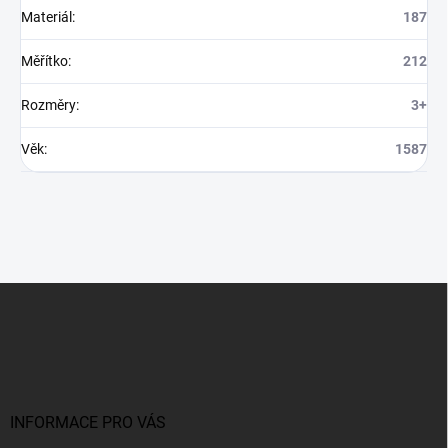
Materiál
:
187
Měřítko
:
212
Rozměry
:
3+
Věk
:
1587
Z
á
p
a
t
í
INFORMACE PRO VÁS