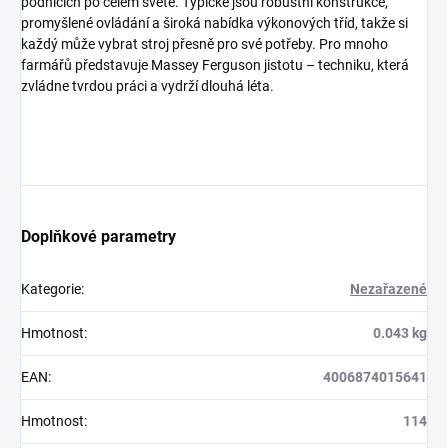
podnicích po celém světě. Typické jsou robustní konstrukce,
promyšlené ovládání a široká nabídka výkonových tříd, takže si
každý může vybrat stroj přesně pro své potřeby. Pro mnoho
farmářů představuje Massey Ferguson jistotu – techniku, která
zvládne tvrdou práci a vydrží dlouhá léta.
Doplňkové parametry
Kategorie
:
Nezařazené
Hmotnost
:
0.043 kg
EAN
:
4006874015641
Hmotnost
:
114