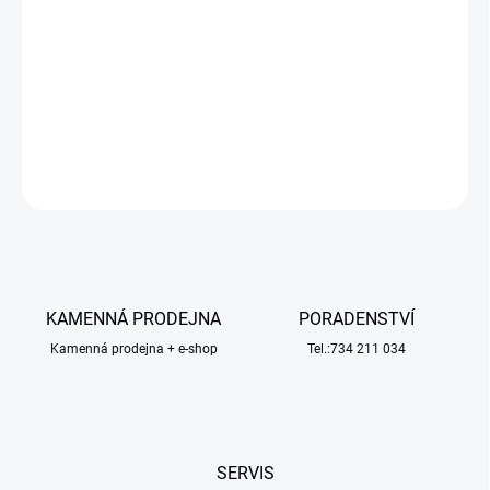
od značky Siku. Detailně zpracovaný traktor obsahuje gumové
pneumatiky, odnímatelnou střechu, radlici lze demontovat.
Vhodné pro hraní i sběratelství. Kvalitní zpracování z kovu a
plastu. Baleno v blistru.
DETAILNÍ INFORMACE
ZEPTAT SE
HLÍDAT
KAMENNÁ PRODEJNA
PORADENSTVÍ
Kamenná prodejna + e-shop
Tel.:734 211 034
SERVIS