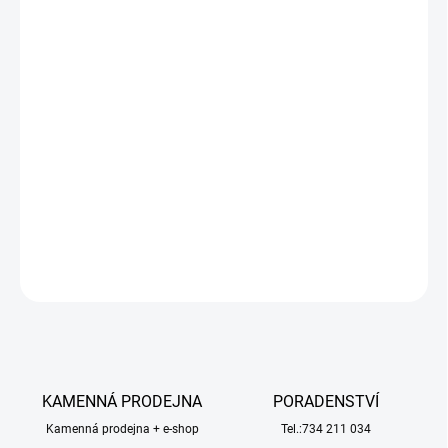
−
+
Přidat do košíku
Kovový model amerického tahače se dvěma traktory New Holland
v měřítku 1:87 od značky Siku. Tahač obsahuje třínápravový
návěs se sklopnými nájezdy. Kabiny traktorů jsou odnímatelné.
Kola na modelech jsou gumová. Vhodné pro hraní i sběratelství.
Kvalitní zpracování z kovu a plastu.
DETAILNÍ INFORMACE
ZEPTAT SE
HLÍDAT
KAMENNÁ PRODEJNA
PORADENSTVÍ
Kamenná prodejna + e-shop
Tel.:734 211 034