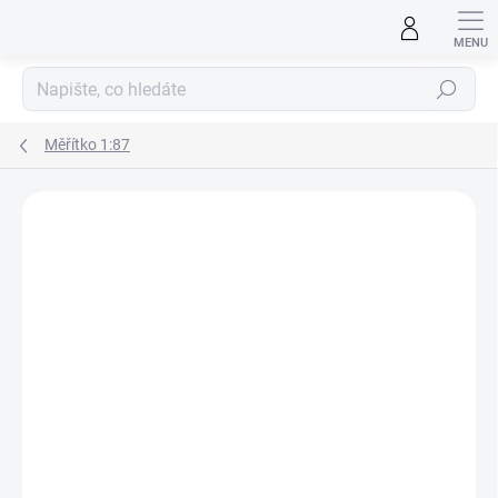
Přejít
na
obsah
Hledat
Měřítko 1:87
ZNAČKA:
SIKU