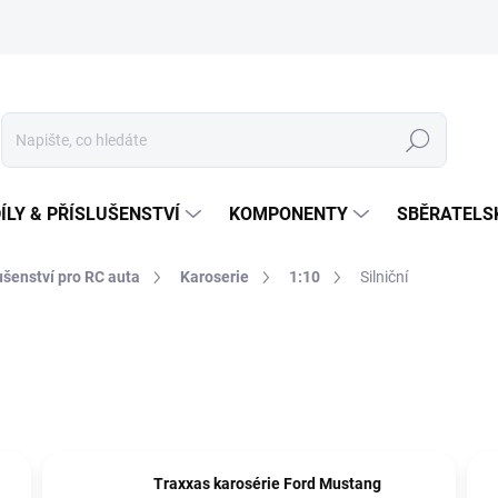
Hledat
ÍLY & PŘÍSLUŠENSTVÍ
KOMPONENTY
SBĚRATELS
lušenství pro RC auta
Karoserie
1:10
Silniční
Traxxas karosérie Ford Mustang