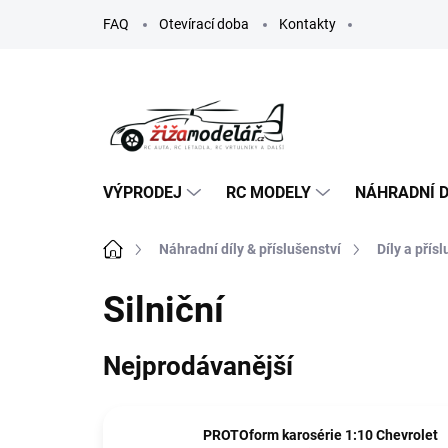
Přejít
FAQ
Otevírací doba
Kontakty
na
obsah
VÝPRODEJ
RC MODELY
NÁHRADNÍ D
Domů
Náhradní díly & příslušenství
Díly a přís
Silniční
Nejprodávanější
PROTOform karosérie 1:10 Chevrolet