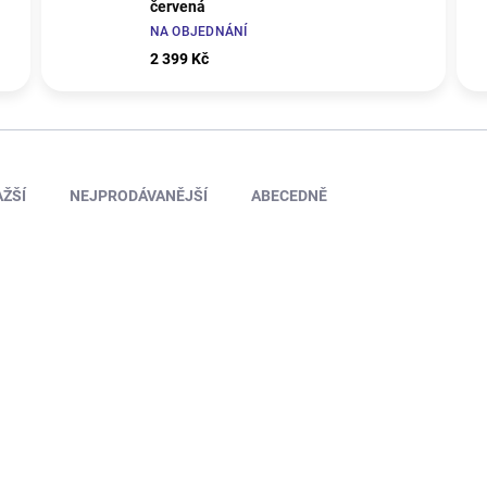
červená
NA OBJEDNÁNÍ
2 399 Kč
ŽŠÍ
NEJPRODÁVANĚJŠÍ
ABECEDNĚ
TIP
KB48248