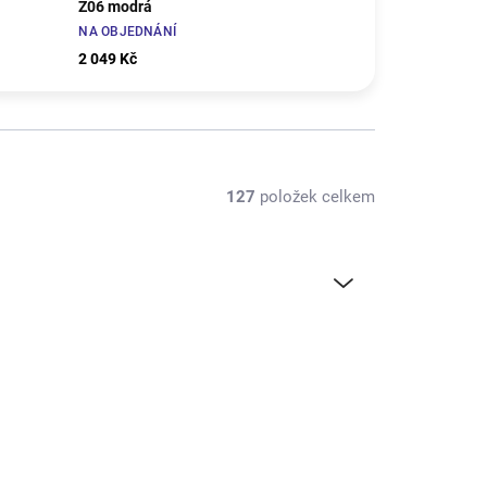
Z06 modrá
NA OBJEDNÁNÍ
2 049 Kč
127
položek celkem
KB48251