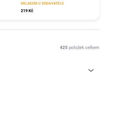
SKLADEM U DODAVATELE
219 Kč
425
položek celkem
KAV36.113/M