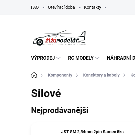
Přejít
FAQ
Otevírací doba
Kontakty
na
obsah
VÝPRODEJ
RC MODELY
NÁHRADNÍ D
Domů
Komponenty
Konektory a kabely
Ko
Silové
Nejprodávanější
JST-SM 2,54mm 2pin Samec 5ks