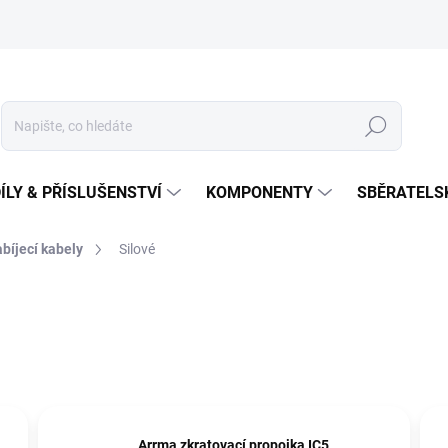
Hledat
ÍLY & PŘÍSLUŠENSTVÍ
KOMPONENTY
SBĚRATELS
bíjecí kabely
Silové
Arrma zkratovací propojka IC5