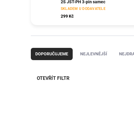
2S JST-PH 3-pin samec
SKLADEM U DODAVATELE
299 Kč
Ř
a
DOPORUČUJEME
NEJLEVNĚJŠÍ
NEJDRA
z
e
n
í
OTEVŘÍT FILTR
p
r
V
o
ý
TIP
d
KAV36.650
p
u
i
k
s
t
p
ů