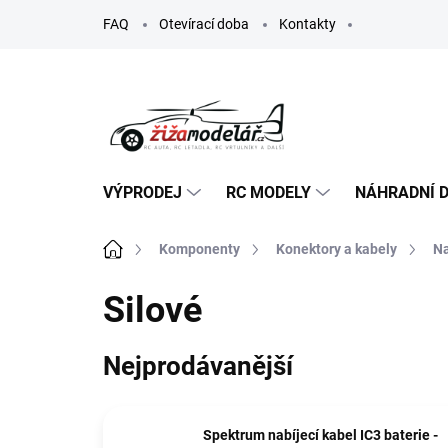
Přejít
FAQ
Otevírací doba
Kontakty
na
obsah
VÝPRODEJ
RC MODELY
NÁHRADNÍ D
Domů
Komponenty
Konektory a kabely
Na
Silové
Nejprodávanější
Spektrum nabíjecí kabel IC3 baterie -