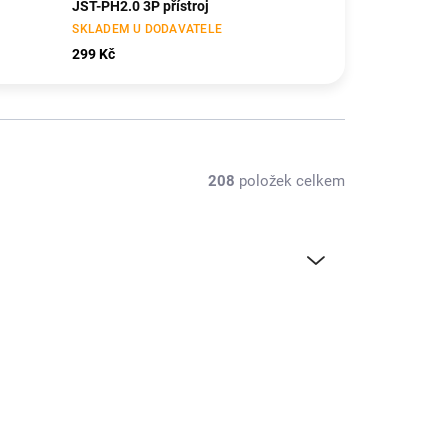
JST-PH2.0 3P přístroj
SKLADEM U DODAVATELE
299 Kč
208
položek celkem
VR-5929