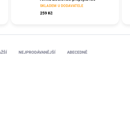
SKLADEM U DODAVATELE
259 Kč
ŽŠÍ
NEJPRODÁVANĚJŠÍ
ABECEDNĚ
UR46504-XT