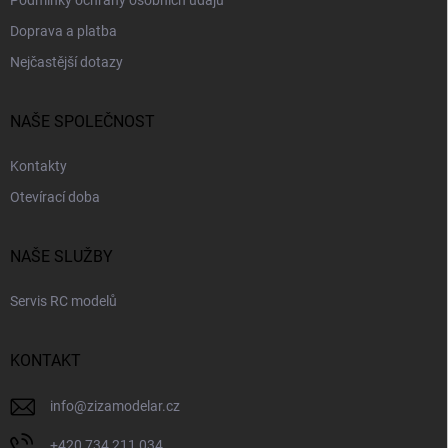
Podmínky ochrany osobních údajů
Doprava a platba
Nejčastější dotazy
NAŠE SPOLEČNOST
Kontakty
Otevírací doba
NAŠE SLUŽBY
Servis RC modelů
KONTAKT
info
@
zizamodelar.cz
+420 734 211 034