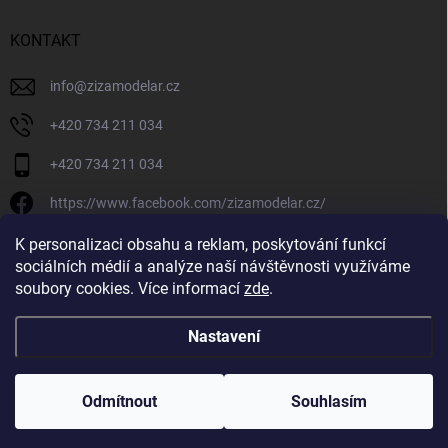
KONTAKT
info
@
zizamodelar.cz
+420 734 211 034
+420 734 211 034
https://www.facebook.com/zizamodelar.cz/
/zizamodelar.cz/
K personalizaci obsahu a reklam, poskytování funkcí
sociálních médií a analýze naší návštěvnosti využíváme
+420 734 211 034
soubory cookies. Více informací
zde
.
Nastavení
Copyright 2026
Žiža Modelář
. Všechna práva vyhrazena.
Upravit nastavení
cookies
Odmítnout
Souhlasím
Vytvořil Shoptet