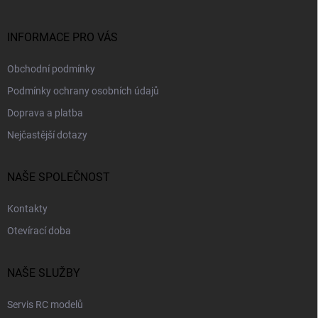
t
í
INFORMACE PRO VÁS
Obchodní podmínky
Podmínky ochrany osobních údajů
Doprava a platba
Nejčastější dotazy
NAŠE SPOLEČNOST
Kontakty
Otevírací doba
NAŠE SLUŽBY
Servis RC modelů