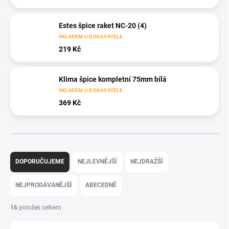
Estes špice raket NC-20 (4)
SKLADEM U DODAVATELE
219 Kč
Klima špice kompletní 75mm bílá
SKLADEM U DODAVATELE
369 Kč
Ř
a
DOPORUČUJEME
NEJLEVNĚJŠÍ
NEJDRAŽŠÍ
z
e
NEJPRODÁVANĚJŠÍ
ABECEDNĚ
n
í
16
položek celkem
p
r