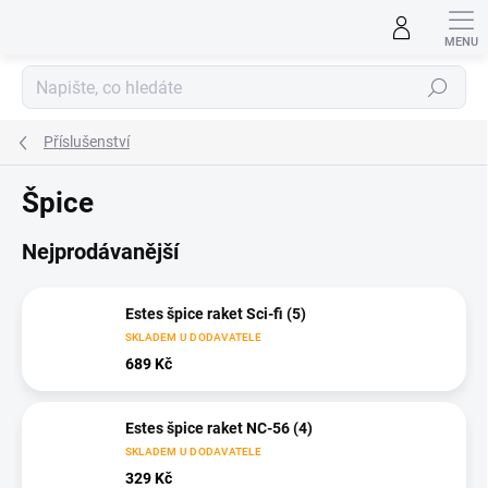
Přejít
na
obsah
Hledat
Příslušenství
Špice
Nejprodávanější
Estes špice raket Sci-fi (5)
SKLADEM U DODAVATELE
689 Kč
Estes špice raket NC-56 (4)
SKLADEM U DODAVATELE
329 Kč