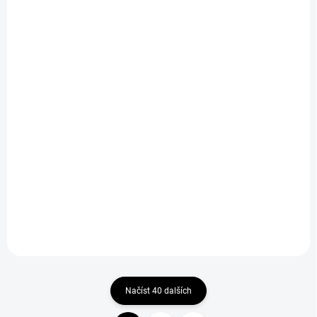
SKLADEM U DODAVATELE
SKLADEM U DODAVATELE
Hlavní ozubené kolo
Hlavní převodové kolo
ocelové, 52 zubů
46T - ocelové
929 Kč
629 Kč
Do košíku
Do košíku
Načíst 40 dalších