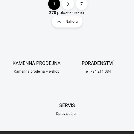
1
7
O
S
v
t
270
položek celkem
l
r
Nahoru
á
á
d
n
a
k
c
o
í
p
v
r
á
v
KAMENNÁ PRODEJNA
PORADENSTVÍ
n
k
í
Kamenná prodejna + e-shop
Tel.:734 211 034
y
v
ý
p
i
s
SERVIS
u
Opravy, pájení