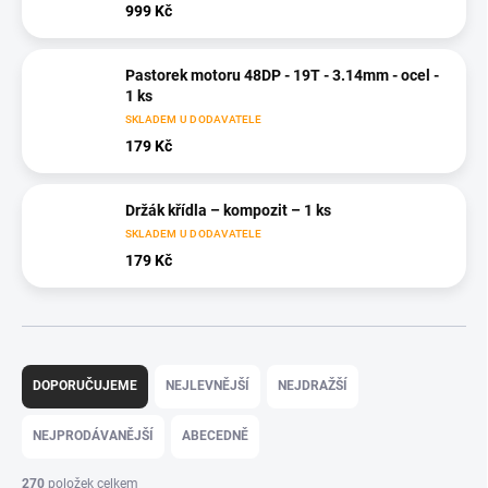
999 Kč
Pastorek motoru 48DP - 19T - 3.14mm - ocel -
1 ks
SKLADEM U DODAVATELE
179 Kč
Držák křídla – kompozit – 1 ks
SKLADEM U DODAVATELE
179 Kč
Ř
a
DOPORUČUJEME
NEJLEVNĚJŠÍ
NEJDRAŽŠÍ
z
e
NEJPRODÁVANĚJŠÍ
ABECEDNĚ
n
í
270
položek celkem