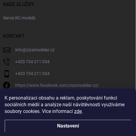
NAŠE SLUŽBY
Servis RC modelů
KONTAKT
info
@
zizamodelar.cz
+420 734 211 034
+420 734 211 034
https://www.facebook.com/zizamodelar.cz/
/zizamodelar.cz/
K personalizaci obsahu a reklam, poskytování funkcí
sociálních médií a analýze naší návštěvnosti využíváme
+420 734 211 034
soubory cookies. Více informací
zde
.
Nastavení