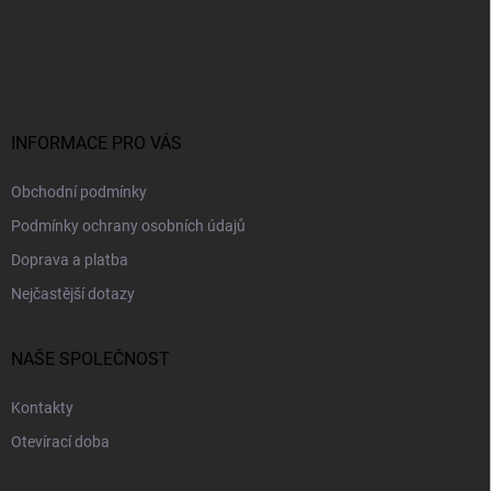
Z
á
p
a
t
í
INFORMACE PRO VÁS
Obchodní podmínky
Podmínky ochrany osobních údajů
Doprava a platba
Nejčastější dotazy
NAŠE SPOLEČNOST
Kontakty
Otevírací doba