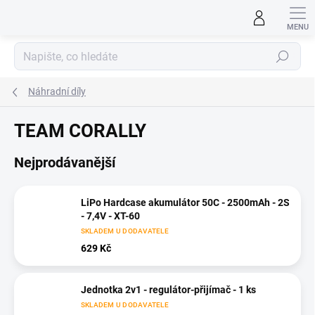
Přejít
na
obsah
Hledat
Náhradní díly
TEAM CORALLY
Nejprodávanější
LiPo Hardcase akumulátor 50C - 2500mAh - 2S
- 7,4V - XT-60
SKLADEM U DODAVATELE
629 Kč
Jednotka 2v1 - regulátor-přijímač - 1 ks
SKLADEM U DODAVATELE