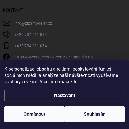
KONTAKT
info
@
zizamodelar.cz
+420 734 211 034
+420 734 211 034
https://www.facebook.com/zizamodelar.cz/
/zizamodelar.cz/
K personalizaci obsahu a reklam, poskytování funkcí
sociálních médií a analýze naší návštěvnosti využíváme
+420 734 211 034
soubory cookies. Více informací
zde
.
Nastavení
Copyright 2026
Žiža Modelář
. Všechna práva vyhrazena.
Upravit nastavení
cookies
Odmítnout
Souhlasím
Vytvořil Shoptet