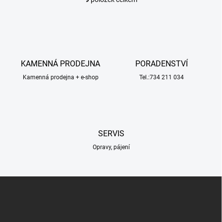
O
v
l
á
d
a
c
KAMENNÁ PRODEJNA
PORADENSTVÍ
í
Kamenná prodejna + e-shop
p
Tel.:734 211 034
r
v
k
y
v
SERVIS
ý
p
Opravy, pájení
i
s
u
Z
á
p
a