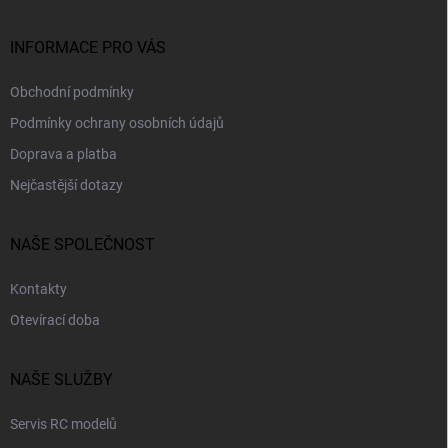
t
í
INFORMACE PRO VÁS
Obchodní podmínky
Podmínky ochrany osobních údajů
Doprava a platba
Nejčastější dotazy
NAŠE SPOLEČNOST
Kontakty
Otevírací doba
NAŠE SLUŽBY
Servis RC modelů