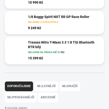
10 990 Kč
1/8 Buggy Spirit NXT RR GP Race Roller
SKLADEM U DODAVATELE
9 249 Kč
Traxxas Nitro T-Maxx 3.3 1:8 TQi Bluetooth
RTR bílý
SKLADEM NA PRODEJNĚ
(1 KS)
15 399 Kč
Ř
a
DOPORUČUJEME
NEJLEVNĚJŠÍ
NEJDRAŽŠÍ
z
e
NEJPRODÁVANĚJŠÍ
ABECEDNĚ
n
í
9
položek celkem