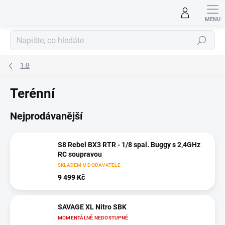
Přejít
na
obsah
Hledat
1:8
Terénní
Nejprodávanější
S8 Rebel BX3 RTR - 1/8 spal. Buggy s 2,4GHz
RC soupravou
SKLADEM U DODAVATELE
9 499 Kč
SAVAGE XL Nitro SBK
MOMENTÁLNĚ NEDOSTUPNÉ