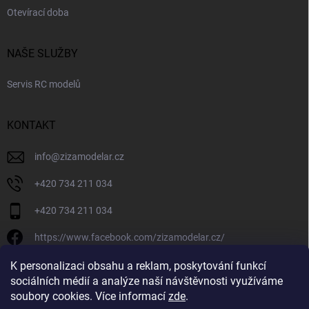
Otevírací doba
NAŠE SLUŽBY
Servis RC modelů
KONTAKT
info
@
zizamodelar.cz
+420 734 211 034
+420 734 211 034
https://www.facebook.com/zizamodelar.cz/
/zizamodelar.cz/
K personalizaci obsahu a reklam, poskytování funkcí
sociálních médií a analýze naší návštěvnosti využíváme
+420 734 211 034
soubory cookies. Více informací
zde
.