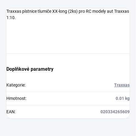
Traxxas pístnice tlumiče XX-long (2ks) pro RC modely aut Traxxas
1:10.
Doplňkové parametry
Kategorie
:
Traxxas
Hmotnost
:
0.01 kg
EAN
:
020334265609