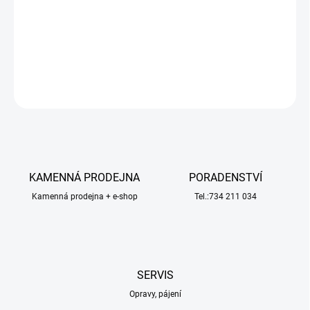
Traxxas pístnice tlumiče XX-long (2ks) pro RC modely aut Traxxas
1:10.
DETAILNÍ INFORMACE
ZEPTAT SE
HLÍDAT
KAMENNÁ PRODEJNA
PORADENSTVÍ
Kamenná prodejna + e-shop
Tel.:734 211 034
SERVIS
Opravy, pájení