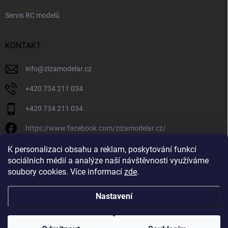
Servis RC modelů
KONTAKT
info
@
zizamodelar.cz
+420 734 211 034
+420 734 211 034
https://www.facebook.com/zizamodelar.cz/
/zizamodelar.cz/
K personalizaci obsahu a reklam, poskytování funkcí
sociálních médií a analýze naší návštěvnosti využíváme
+420 734 211 034
soubory cookies. Více informací
zde
.
Nastavení
Copyright 2026
Žiža Modelář
. Všechna práva vyhrazena.
Upravit nastavení
cookies