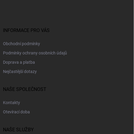
p
a
t
í
INFORMACE PRO VÁS
Obchodní podmínky
Podmínky ochrany osobních údajů
Doprava a platba
Nejčastější dotazy
NAŠE SPOLEČNOST
Kontakty
Otevírací doba
NAŠE SLUŽBY