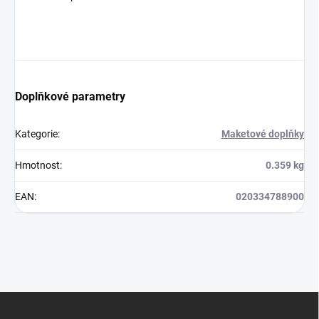
Doplňkové parametry
Kategorie
:
Maketové doplňky
Hmotnost
:
0.359 kg
EAN
:
020334788900
Z
á