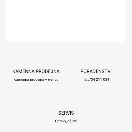
šroubů typu imbus. Sada šroubů je balena v praktické krabičce s
přihrádkami a štítkem pro snadnou identifikaci.
DETAILNÍ INFORMACE
ZEPTAT SE
HLÍDAT
KAMENNÁ PRODEJNA
PORADENSTVÍ
Kamenná prodejna + e-shop
Tel.:734 211 034
SERVIS
Opravy, pájení