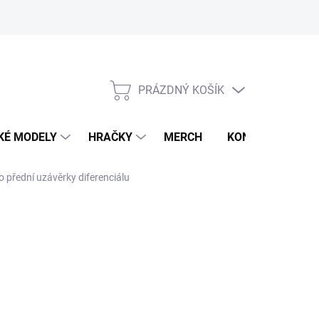
PRÁZDNÝ KOŠÍK
NÁKUPNÍ
KOŠÍK
KÉ MODELY
HRAČKY
MERCH
KONTAKTY
o přední uzávěrky diferenciálu
1 KS)