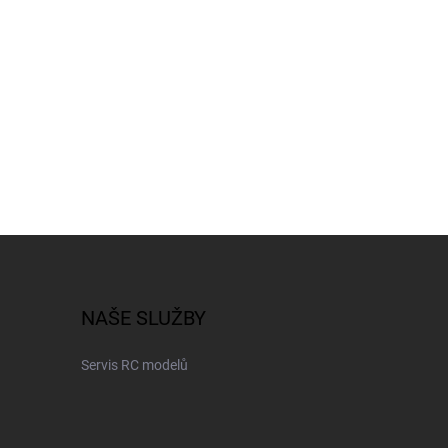
NAŠE SLUŽBY
Servis RC modelů