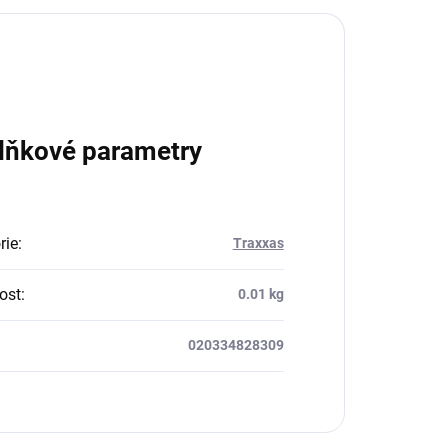
lňkové parametry
rie
:
Traxxas
ost
:
0.01 kg
020334828309