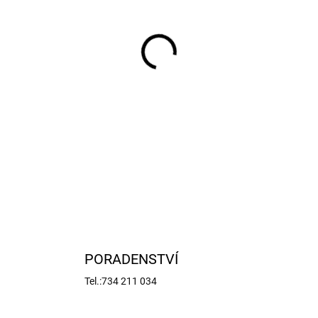
MŮŽEME DORUČIT DO:
12.8.2
−
+
Náhradní díl pro RC modely 
přední uzávěrky diferenciálu.
DETAILNÍ INFORMACE
PORADENSTVÍ
Tel.:734 211 034