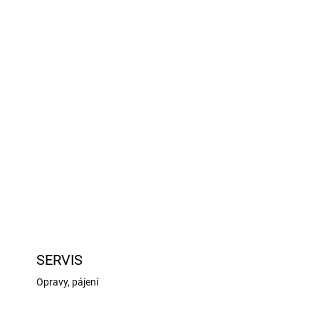
026
Přidat do košíku
aut Traxxas na podvozku TRX-4, TRX-6: táhlo
ZEPTAT SE
HLÍDAT
SERVIS
Opravy, pájení