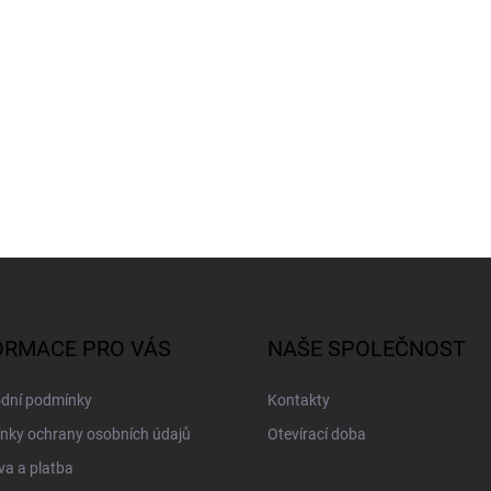
ORMACE PRO VÁS
NAŠE SPOLEČNOST
dní podmínky
Kontakty
nky ochrany osobních údajů
Otevírací doba
a a platba